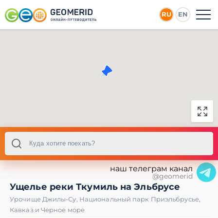
RU
EN
наш телеграм канал
@geomerid
Ущелье реки Ткумиль на Эльбрусе
Урочище Джилы-Су
,
Национальный парк Приэльбрусье
,
Кавказ и Черное море