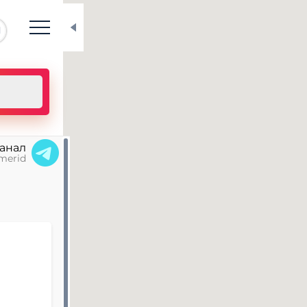
N
канал
merid