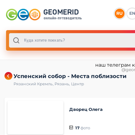
RU
E
наш телеграм 
@geo
Успенский собор - Места поблизости
Рязанский Кремль
,
Рязань
,
Центр
Дворец Олега
17
фото