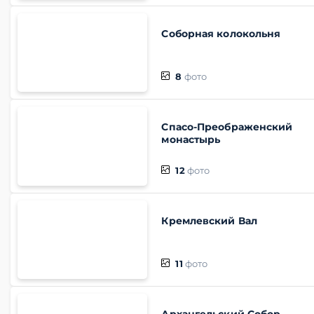
Соборная колокольня
8
фото
Спасо-Преображенский
монастырь
12
фото
Кремлевский Вал
11
фото
Архангельский Собор