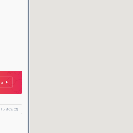
та
ТЬ ВСЕ (
2
)