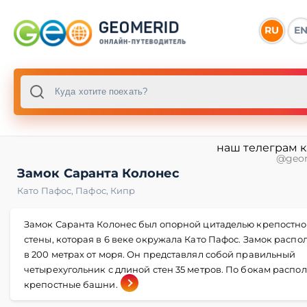
RU
E
наш телеграм 
@geo
Замок Саранта Колонес
Като Пафос
,
Пафос
,
Кипр
Замок Саранта Колонес был опорной цитаделью крепостн
стены, которая в 6 веке окружала Като Пафос. Замок распо
в 200 метрах от моря. Он представлял собой правильный
четырехугольник с длиной стен 35 метров. По бокам распо
крепостные башни.