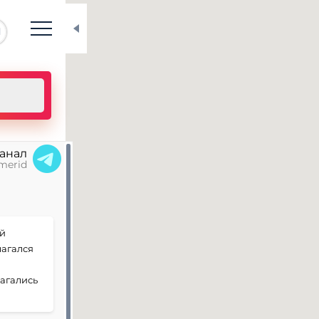
N
канал
merid
ой
лагался
лагались