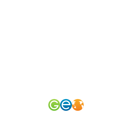
N
канал
merid
50