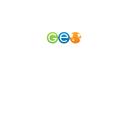
RU
EN
наш телеграм канал
@geomerid
Mud volcano Plevak / Nearby ?
Anapa
,
South
,
Russia
Search radius (km):
1
3
5
10
20
35
50