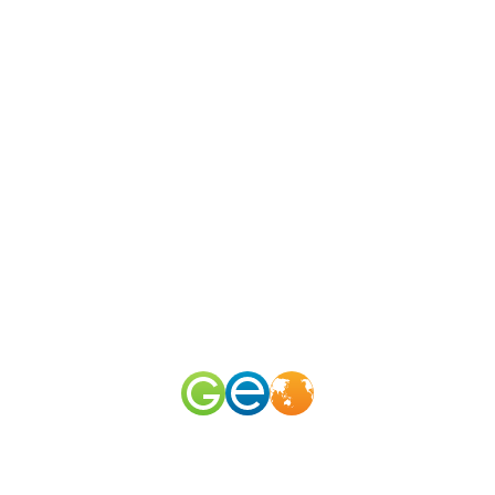
N
канал
merid
50