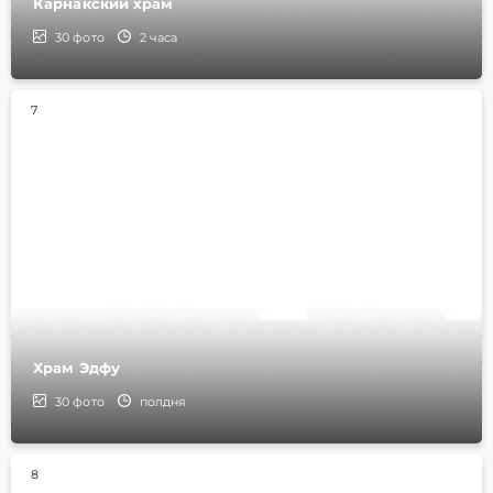
Карнакский храм
30
фото
2 часа
7
Храм Эдфу
30
фото
полдня
8