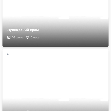
Луксорский храм
16
фото
2 часа
6