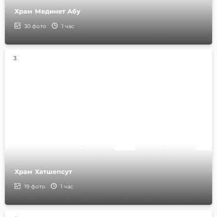
Храм Мединет Абу
30
фото
1 час
3
Храм Хатшепсут
19
фото
1 час