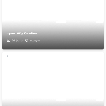
храм Абу Симбел
26
фото
полдня
2