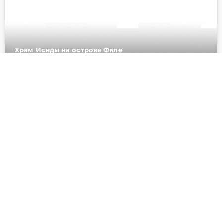
Храм Исиды на острове Филе
30
фото
полдня
10
Храм Рамессеум