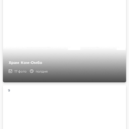
Храм Ком-Омбо
17
фото
полдня
9