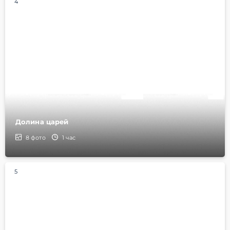
4
Долина царей
8
фото
1 час
5