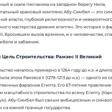
ный в скале песчаника на западном берегу Нила,
тальный храмовый комплекс Абу-Симбел — это си
ной власти, глубокой религиозности и невероятног
ного мастерства древних египтян. Это история о ф
II, бросившем вызов времени, и о человечестве, сп
гибели и забвения.
и Цель Строительства: Рамзес II Великий
ьство началось примерно в 1264 году до н.э. и длило
была эпоха Рамзеса II (1279–1213 до н.э.) — одного из 
твенных фараонов Египта. Его 67-летнее правление
 масштабного строительства по всему Египту (Карн
ум). Абу-Симбел был самым амбициозным и симво
м на южной границе государства.