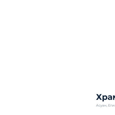
Хра
Асуан
,
Еги