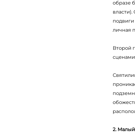
образе 
власти)
подвиги 
личная п
Второй 
сценами
Святилищ
проникае
подземно
обожеств
располо
2. Малый