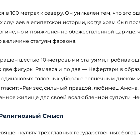
я в 100 метрах к северу. Он уникален тем, что это од
 случаев в египетской истории, когда храм был по
огине, но и прижизненно обожествлённой царице, ч
о величине статуям фараона.
крашен шестью 10-метровыми статуями, пробивающ
о две фигуры Рамзеса и по две — Нефертари в обра
в одинаковых головных уборах с солнечным диском и
гласит: «Рамзес, сильный правдой, любимец Амона, 
енное жилище для своей возлюбленной супруги Не
 Религиозный Смысл
вящён культу трёх главных государственных богов: