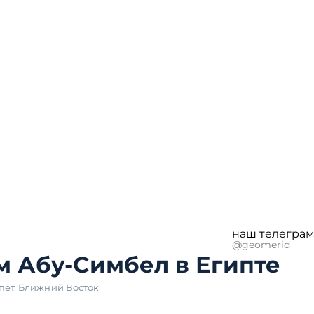
наш телеграм
@geomerid
м Абу-Симбел в Египте
пет
,
Ближний Восток