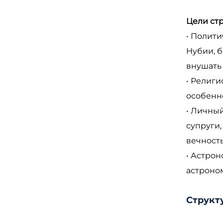
Цели ст
• Полити
Нубии, 
внушать
• Религи
особенно
• Личны
супруги,
вечност
• Астро
астроно
Структ