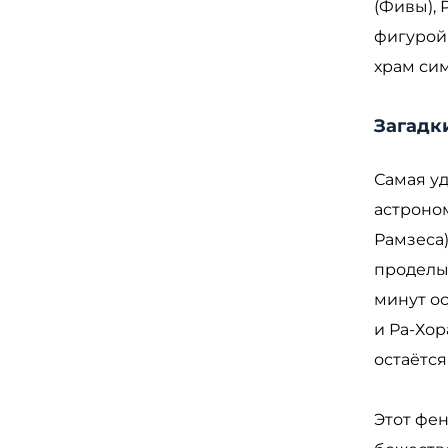
(Фивы), 
фигурой 
храм си
Загадк
Самая у
астроном
Рамзеса)
проделыв
минут ос
и Ра-Хор
остаётся
Этот фе