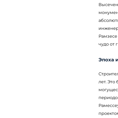
Высечен
монумен
абсолют
инженер
Рамзесе 
чудо от 
Эпоха 
Строител
лет. Это 
могущес
периодом
Рамессе
проекто