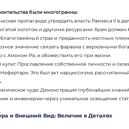
роительства были многогранны:
ческая пропаганда: утвердить власть Рамзеса II в да
богатой золотом и другими ресурсами. Храм должен
 благоговейный страх и преданность местным плем
озное значение: связать фараона с верховными бог
 с Амоном-Ра, и обожествить его при жизни.
й культ: Прославление собственной личности и свое
 Нефертари. Это был акт нарциссизма, рассчитанны
ь.
номическое чудо: Демонстрация глубочайших знаний
мии и инженерии через уникальное освещение стат
ура и Внешний Вид: Величие в Деталях