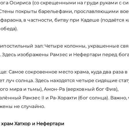
бога Осириса (со скрещенными на груди руками с с
. Стены покрыты барельефами, прославляющими во
фараона, в частности, битву при Кадеше (подаётся к
обеда).
гипостильный зал: Четыре колонны, украшенные с
. Здесь изображены Рамзес и Нефертари перед бог
е: Самое сокровенное место храма, куда два раза в
т луч солнца. Здесь находятся четыре сидящие стату
го мира и тьмы), Амон-Ра (верховный бог Фив),
лённый Рамзес II и Ра-Хорахти (бог солнца). Важно, 
жены не случайно.
 храм Хатхор и Нефертари