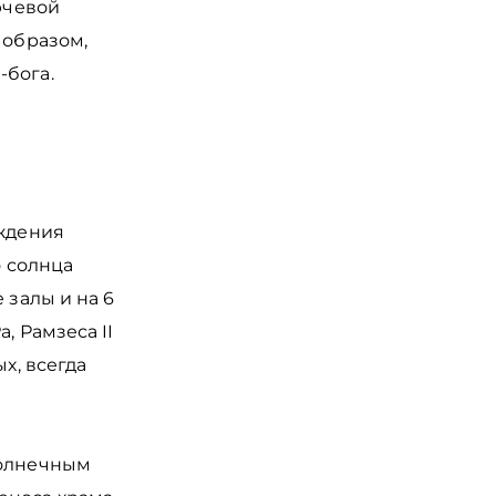
ючевой
 образом,
-бога.
ождения
о солнца
 залы и на 6
, Рамзеса II
х, всегда
солнечным