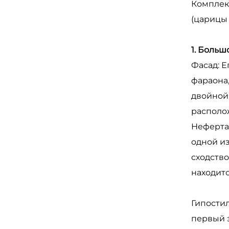
Комплекс
(царицы
1. Больш
Фасад: 
фараона,
двойной 
располо
Нефертар
одной из
сходство
находитс
Гипостил
первый з