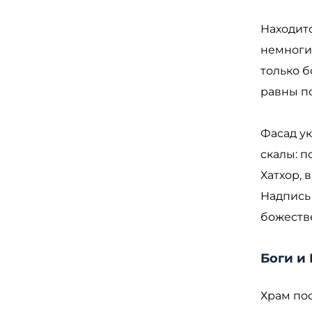
Находитс
немногих
только б
равны п
Фасад у
скалы: п
Хатхор, 
Надпись 
божеств
Боги и
Храм пос