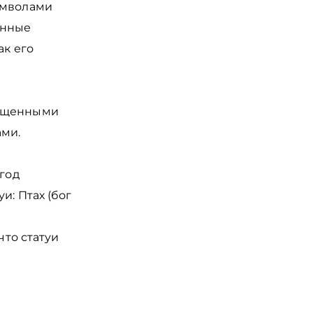
имволами
енные
ак его
вященными
ами.
 год
и: Птах (бог
что статуи