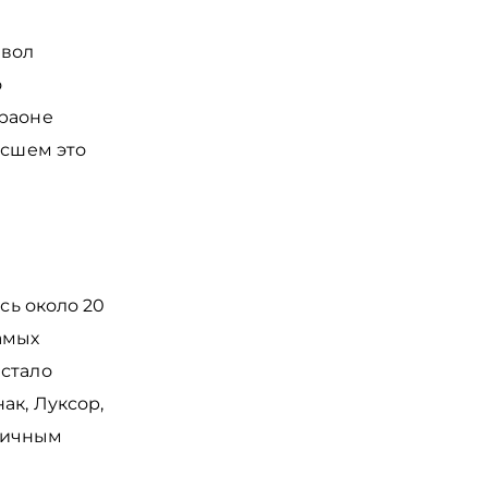
мвол
о
араоне
асшем это
сь около 20
самых
 стало
ак, Луксор,
личным