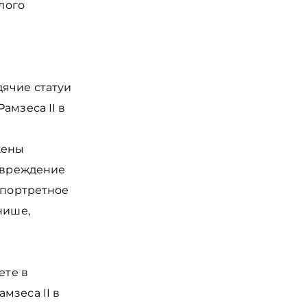
алого
ячие статуи
амзеса II в
жены
повреждение
 портретное
нише,
ете в
мзеса II в