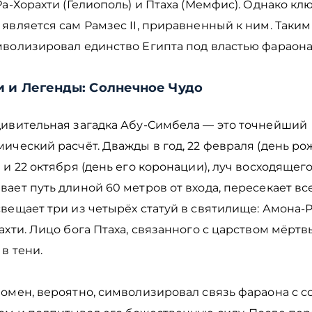
Ра-Хорахти (Гелиополь) и Птаха (Мемфис). Однако кл
является сам Рамзес II, приравненный к ним. Таким
мволизировал единство Египта под властью фараона
и и Легенды: Солнечное Чудо
дивительная загадка Абу-Симбела — это точнейший
ический расчёт. Дважды в год, 22 февраля (день р
 и 22 октября (день его коронации), луч восходящег
ает путь длиной 60 метров от входа, пересекает все
вещает три из четырёх статуй в святилище: Амона-Ра
ахти. Лицо бога Птаха, связанного с царством мёртвы
 в тени.
номен, вероятно, символизировал связь фараона с 