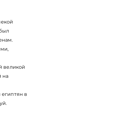
лекой
 был
енам.
ами,
й великой
й на
 египтян в
уй.