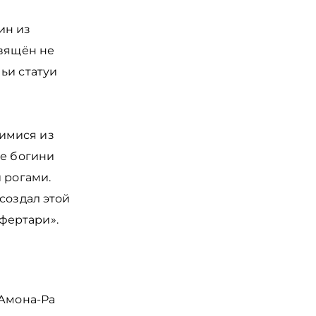
ин из
свящён не
ьи статуи
имися из
зе богини
 рогами.
создал этой
фертари».
 Амона-Ра