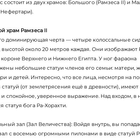
 состоит из двух храмов: Большого (Рамзеса II) и М
 Нефертари).
ой храм Рамзеса II
Его доминирующая черта — четыре колоссальные сид
 высотой около 20 метров каждая. Они изображают Р
короне Верхнего и Нижнего Египта. У ног фараона
жены небольшие статуи членов его семьи: матери, 
и и детей. Интересно, что все лица, несмотря на 
 статуй (от землетрясения ещё в древности), имеют
 и спокойное, уверенное выражение. Над входом, в 
я статуя бога Ра-Хорахти.
ьный зал (Зал Величества): Войдя внутрь, вы попада
ал с восемью огромными пилонами в виде статуй Ра