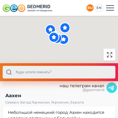
RU
EN
наш телеграм канал
@geomerid
Аахен
Северо-Запад Германии
,
Германия
,
Европа
Небольшой немецкий город Аахен находится