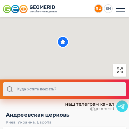
RU
EN
наш телеграм канал
@geomerid
Андреевская церковь
Киев
,
Украина
,
Европа