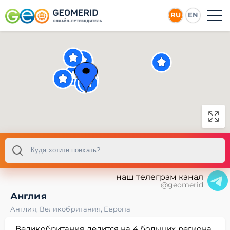
RU
EN
наш телеграм канал
@geomerid
Англия
Англия
,
Великобритания
,
Европа
Великобритания делится на 4 больших региона,