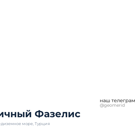
наш телеграм
@geomerid
ичный Фазелис
едиземное море
,
Турция