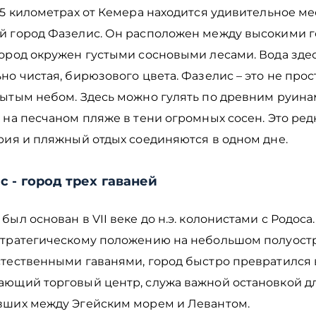
15 километрах от Кемера находится удивительное ме
й город Фазелис. Он расположен между высокими г
Город окружен густыми сосновыми лесами. Вода зде
но чистая, бирюзового цвета. Фазелис – это не про
ытым небом. Здесь можно гулять по древним руинам
 на песчаном пляже в тени огромных сосен. Это ред
рия и пляжный отдых соединяются в одном дне.
 - город трех гаваней
был основан в VII веке до н.э. колонистами с Родоса
стратегическому положению на небольшом полуост
стественными гаванями, город быстро превратился 
ающий торговый центр, служа важной остановкой дл
вших между Эгейским морем и Левантом.