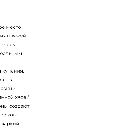
ое место
ких пляжей
 здесь
реальным.
 купания.
олоса
ысокий
инной хвоей,
роны создают
орского
 жаркий