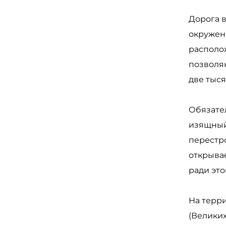
Дорога 
окруженн
располо
позволя
две тыся
Обязател
изящный
перестр
открыва
ради это
На терр
(Великих