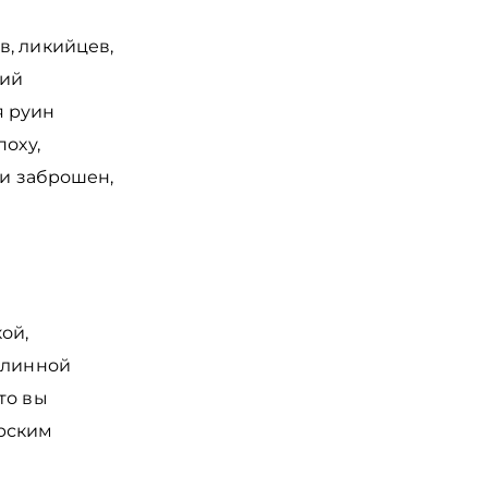
в, ликийцев,
щий
я руин
поху,
ки заброшен,
ой,
длинной
то вы
орским