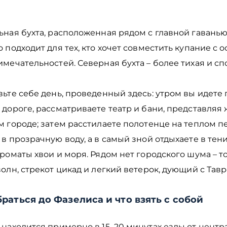
.
ная бухта, расположенная рядом с главной гаванью
 подходит для тех, кто хочет совместить купание с 
мечательностей. Северная бухта – более тихая и сп
ьте себе день, проведенный здесь: утром вы идете
дороге, рассматриваете театр и бани, представляя 
 городе; затем расстилаете полотенце на теплом пе
в прозрачную воду, а в самый зной отдыхаете в тени
роматы хвои и моря. Рядом нет городского шума – т
олн, стрекот цикад и легкий ветерок, дующий с Тавр
раться до Фазелиса и что взять с собой
находится примерно в 15–20 минутах езды от центр