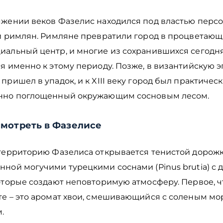
яжении веков Фазелис находился под властью персо
 и римлян. Римляне превратили город в процветаю
иальный центр, и многие из сохранившихся сегодн
я именно к этому периоду. Позже, в византийскую э
пришел в упадок, и к XIII веку город был практичес
нно поглощенный окружающим сосновым лесом.
смотреть в Фазелисе
 территорию Фазелиса открывается тенистой дорожк
нной могучими турецкими соснами (Pinus brutia) с 
оторые создают неповторимую атмосферу. Первое, ч
те – это аромат хвои, смешивающийся с соленым м
.