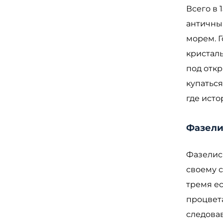
Всего в 
античны
морем. 
кристаль
под откр
купаться
где исто
Фазелис
Фазелис 
своему 
тремя е
процвет
следова