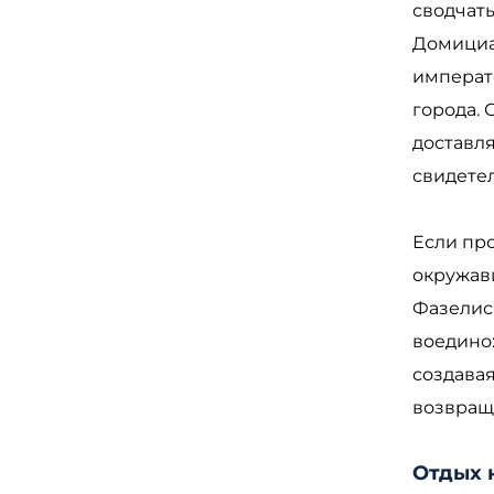
сводчат
Домициа
императ
города. 
доставля
свидете
Если про
окружав
Фазелиса
воедино
создава
возвращ
Отдых 