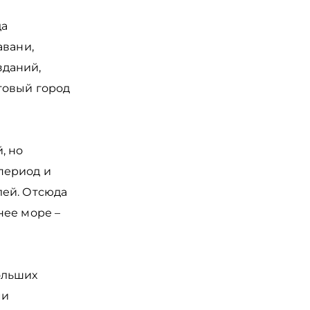
да
авани,
зданий,
товый город
, но
период и
лей. Отсюда
нее море –
ольших
ми