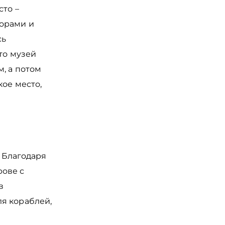
сто –
орами и
сь
сто музей
, а потом
кое место,
. Благодаря
рове с
в
я кораблей,