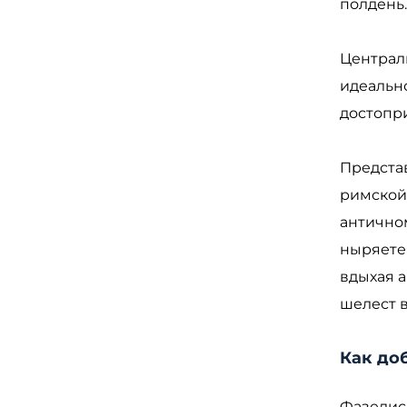
полдень
Централь
идеально
достопри
Представ
римской 
античном
ныряете 
вдыхая а
шелест в
Как доб
Фазелис 