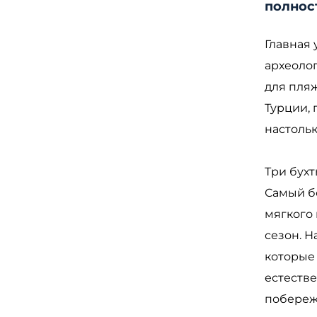
полнос
Главная 
археоло
для пля
Турции, 
настольк
Три бухт
Самый б
мягкого 
сезон. 
которые 
естеств
побереж