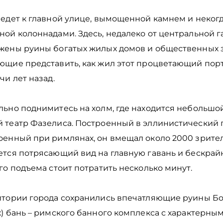
ведет к главной улице, вымощенной камнем и неког
ой колоннадами. Здесь, недалеко от центральной г
жены руины богатых жилых домов и общественных 
ющие представить, как жил этот процветающий пор
чи лет назад.
ьно поднимитесь на холм, где находится небольшой
 театр Фазелиса. Построенный в эллинистический 
оенный при римлянах, он вмещал около 2000 зрите
ется потрясающий вид на главную гавань и бескрай
го подъема стоит потратить несколько минут.
итории города сохранились впечатляющие руины Б
) бань – римского банного комплекса с характерны