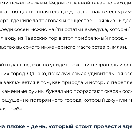
ыми помещениями. Рядом с главной гаванью находи
на – общественная площадь, названная в честь рим
ора, где кипела торговая и общественная жизнь др
Среди сосен можно найти остатки акведука, который 
л воду из Таврских гор в этот прибрежный город –
льство высокого инженерного мастерства римлян.
йти дальше, можно увидеть южный некрополь и оста
ших город. Однако, пожалуй, самая удивительная ос
 заключается в том, как природа и история перепл
: каменные руины буквально прорастают сквозь сос
я ощущение потерянного города, который джунгли 
ают себе.
на пляже – день, который стоит провести зд