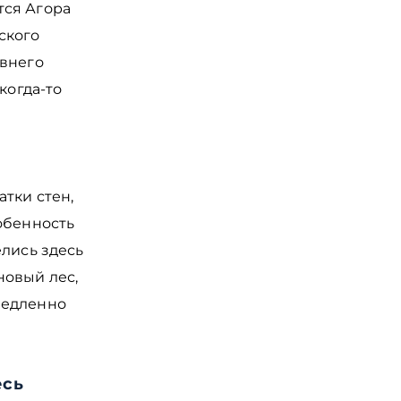
тся Агора
ского
евнего
когда-то
тки стен,
обенность
елись здесь
новый лес,
медленно
есь