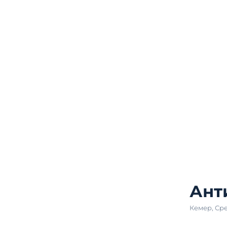
Ант
Кемер
,
Ср