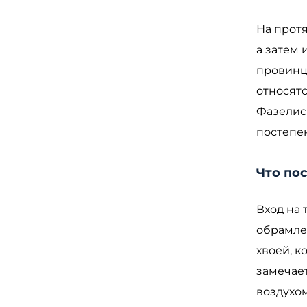
На прот
а затем
провинц
относятс
Фазелис 
постепе
Что по
Вход на
обрамле
хвоей, к
замечае
воздухом