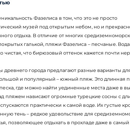
тью
уникальность Фазелиса в том, что это не просто
гический музей под открытым небом, но и прекрасн
жного отдыха. В отличие от многих средиземноморс
покрытых галькой, пляжи Фазелиса – песчаные. Вода
о чистая, что бирюзовый оттенок кажется почти не
ы древнего города предлагают разные варианты для
ольшой и популярный – южный пляж. Это длинная п
песка, где можно найти уединенные места даже в в
Над пляжем нависают огромные турецкие сосны с дл
спускаются практически к самой воде. Их густые к
енную тень – редкое удовольствие для средиземном
ья, позволяющее отдыхать в прохладе даже в самый