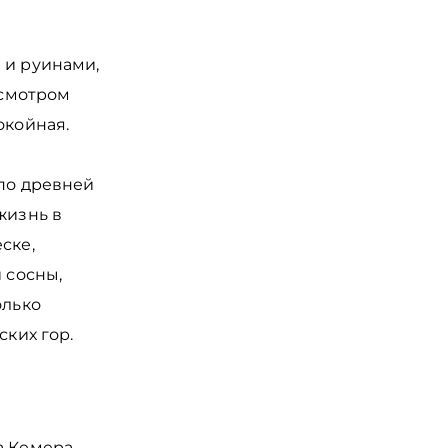
 и руинами,
осмотром
окойная.
 по древней
жизнь в
ске,
 сосны,
олько
ских гор.
а Кемера.