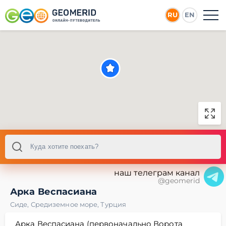
RU
EN
наш телеграм канал
@geomerid
Арка Веспасиана
Сиде
,
Средиземное море
,
Турция
Арка Веспасиана (первоначально Ворота