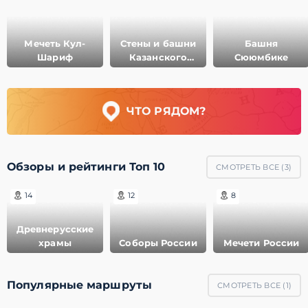
Мечеть Кул-
Стены и башни
Башня
Шариф
Казанского
Сююмбике
Кремля
ЧТО РЯДОМ?
Обзоры и рейтинги Топ 10
СМОТРЕТЬ ВСЕ (
3
)
14
12
8
Древнерусские
храмы
Соборы России
Мечети России
Популярные маршруты
СМОТРЕТЬ ВСЕ (
1
)