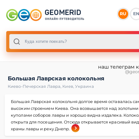
RU
E
наш телеграм 
@geo
Большая Лаврская колокольня
Киево-Печерская Лавра
,
Киев
,
Украина
Большая Лаврская колокольня долгое время оставалась с
высоким строением Киева. Она возвышается над золотыми
куполами соборов лавры и хорошо видна издалека. Колок
открыта для посещения. Отсюда открывается красивый вид
храмы лавры и реку Днепр.