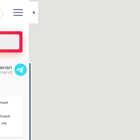
N
канал
merid
амым
ольня
 на