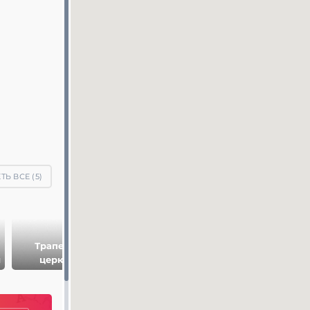
ТЬ ВСЕ (
5
)
Трапезная
Троицкая
ы
церковь
надвратная
церковь