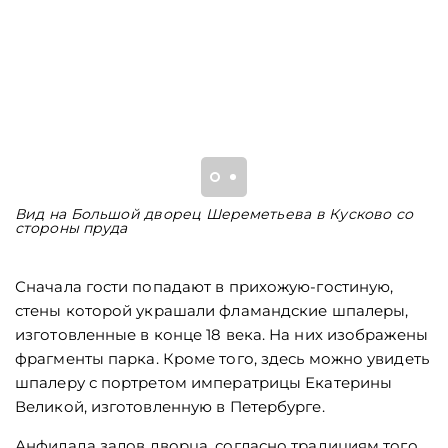
Вид на Большой дворец Шереметьева в Кусково со
Б
стороны пруда
У
Сначала гости попадают в прихожую-гостиную,
стены которой украшали фламандские шпалеры,
изготовленные в конце 18 века. На них изображены
фрагменты парка. Кроме того, здесь можно увидеть
шпалеру с портретом императрицы Екатерины
Великой, изготовленную в Петербурге.
Анфилада залов дворца, согласно традициям того