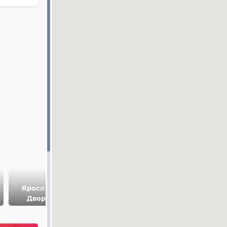
Ярославово
Юрьев
Церковь Спаса н
Дворище
монастырь
Нередице