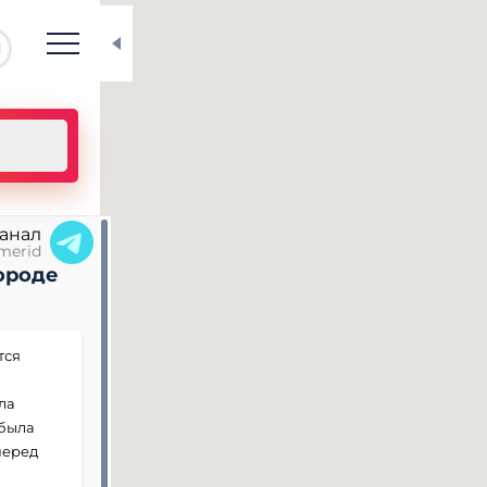
N
канал
merid
ороде
тся
ла
 была
перед