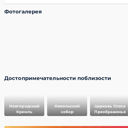
Фотогалерея
Достопримечательности поблизости
Новгородский
Никольский
Церковь Спаса
Кремль
собор
Преображенья