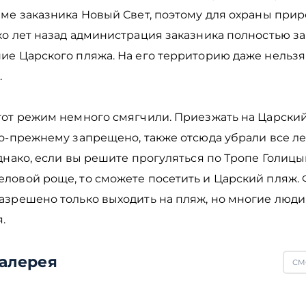
еме заказника Новый Свет, поэтому для охраны при
ко лет назад администрация заказника полностью з
ие Царского пляжа. На его территорию даже нельз
ь.
тот режим немного смягчили. Приезжать на Царский
по-прежнему запрещено, также отсюда убрали все л
днако, если вы решите прогуляться по Тропе Голицы
ловой роще, то сможете посетить и Царский пляж.
азрешено только выходить на пляж, но многие люди
я.
алерея
СМ