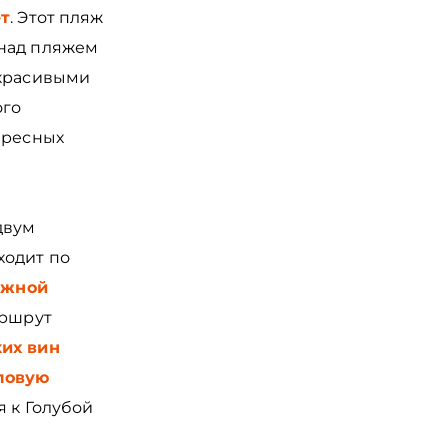
т
. Этот пляж
 над пляжем
 красивыми
ого
ересных
двум
ходит по
ежной
аршрут
их вин
ловую
я к Голубой