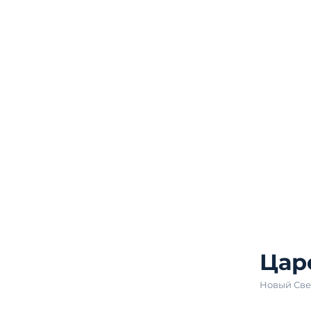
Цар
Новый Све