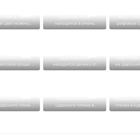
 пляж в курорте
Царский пляж
Вид с Пик
й Свет можно
находится в очень
рифовые с
вать самым
живописной Голубой
которых 
ивым пляжем
бухте курорта Новый
Царский пл
Крыма
Свет
Новы
из реликтовой
Царский пляж
Вид с горы
еловой рощи с
находится далеко от
на Царский
кому пляжу в
всех поселков Крыма,
Капчик в К
те Новый Свет
поэтому вода здесь
С
очень чистая и теплая
 Голубой бухте
Каменистая часть
Большая ча
Царского пляжа
Царского пляжа в
пляжа в ку
ет красивый
Курорте Новый Свет
Свет покр
урный цвет