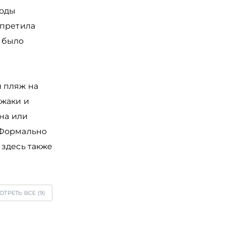
роды
апретила
я было
 пляж на
ежаки и
на или
 Формально
 здесь также
ОТРЕТЬ ВСЕ (
9
)