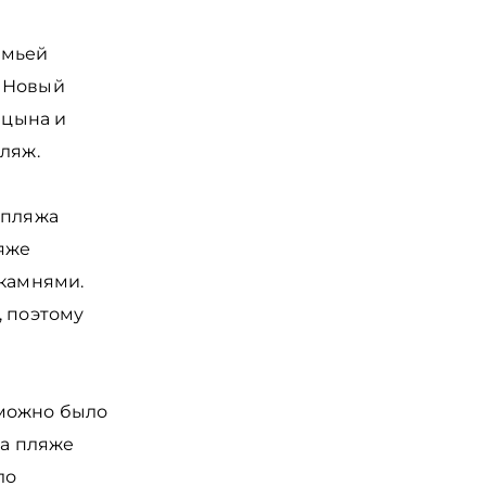
емьей
н Новый
ицына и
пляж.
 пляжа
ляже
 камнями.
, поэтому
 можно было
На пляже
ло