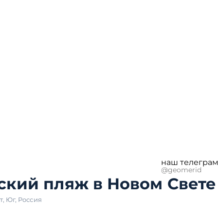
наш телеграм
@geomerid
ский пляж в Новом Свете
т
,
Юг
,
Россия