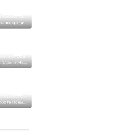
а Космос на
калы, среди
находится
яж в курорте
й Свет
 Караул-Оба
 пляж и Мыс
урорте Новый
вет
сть Царского
рорте Новый
ыта песком