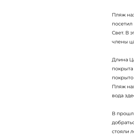
Пляж наз
посетил
Свет. В 
члены ца
Длина Ца
покрыта
покрыто 
Пляж нах
вода зде
В прошл
добратьс
стояли л