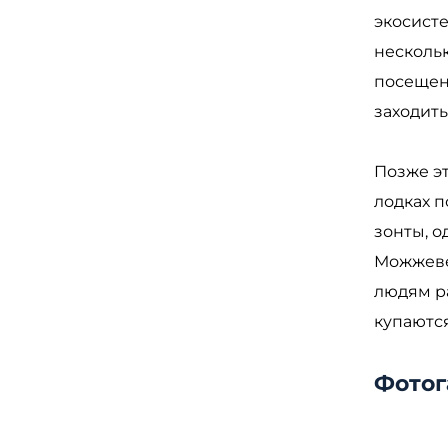
экосист
несколь
посещен
заходит
Позже э
лодках 
зонты, о
Можжеве
людям р
купаютс
Фотог