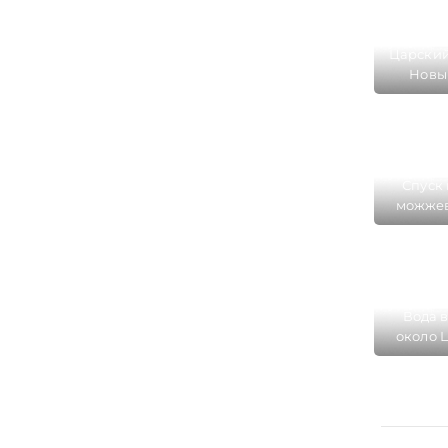
Царский
Новы
наз
крас
Спуск 
можжев
Царс
курор
Вода в
около 
име
лаз