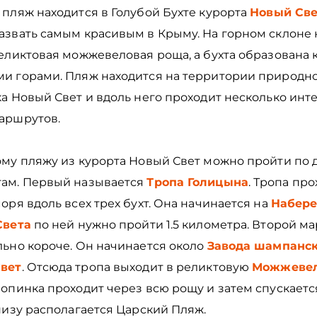
пляж находится в Голубой Бухте курорта
Новый Све
азвать самым красивым в Крыму. На горном склоне
реликтовая можжевеловая роща, а бухта образована
и горами. Пляж находится на территории природн
а Новый Свет и вдоль него проходит несколько инт
аршрутов.
ому пляжу из курорта Новый Свет можно пройти по 
ам. Первый называется
Тропа Голицына
. Тропа про
оря вдоль всех трех бухт. Она начинается на
Набер
Света
по ней нужно пройти 1.5 километра. Второй м
льно короче. Он начинается около
Завода шампанск
вет
. Отсюда тропа выходит в реликтовую
Можжеве
Тропинка проходит через всю рощу и затем спускаетс
низу располагается Царский Пляж.