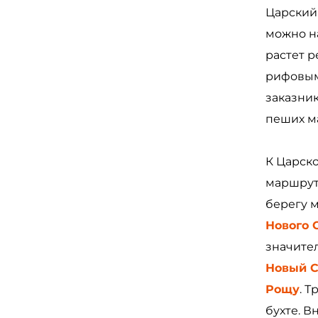
Царский 
можно н
растет 
рифовым
заказник
пеших м
К Царск
маршрут
берегу м
Нового 
значите
Новый С
Рощу
. 
бухте. В