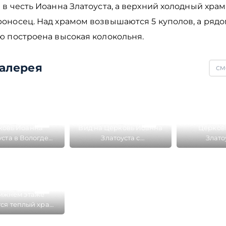
в честь Иоанна Златоуста, а верхний холодный храм 
оносец. Над храмом возвышаются 5 куполов, а рядо
ю построена высокая колокольня.
алерея
СМ
ковь Иоанна
Вид на Церковь Иоанна
Церков
уста в Вологде
Златоуста с
Злато
на в 1644 году в
Кремлевской
Набережно
чном районе
Колокольни Вологды
района
ижнем этаже
ся теплый храм
а Златоуста, а
 холодный храм