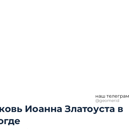
наш телеграм
@geomerid
ковь Иоанна Златоуста в
огде