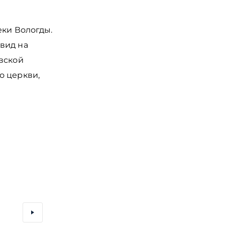
еки Вологды.
вид на
вской
о церкви,