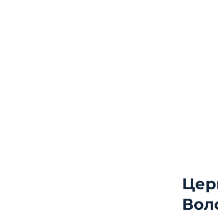
Цер
Вол