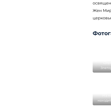
освящен 
Жен Мир
церковь
Фотог
Цер
Злато
построе
Заре
На н
находит
Иоанн
верхний