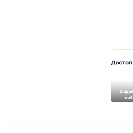
освяще
М
Достоп
Софи
соб