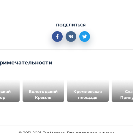
н в честь Жен
ироносец
ПОДЕЛИТЬСЯ
римечательности
йский
Вологодский
Кремлевская
Спа
ор
Кремль
площадь
Прил
мона
© 2011-2021 ГеоМерид. Все права защищены.