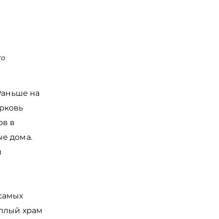
го
Каменный дом 18 века на Набережной 6 армии в Воло
Раньше на
рковь
ов в
е дома.
и
 самых
еплый храм