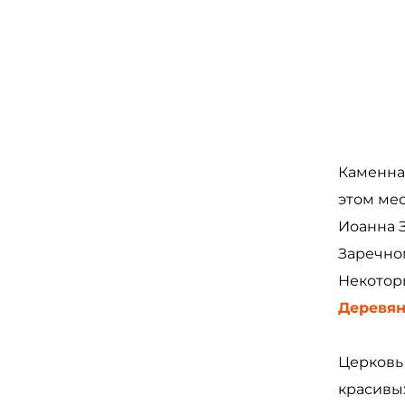
Каменная
этом ме
Иоанна 
Заречно
Некотор
Деревян
Церковь
красивы