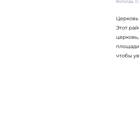
Вологда
,
С
Церковь 
Этот ра
церковь
площади
чтобы у