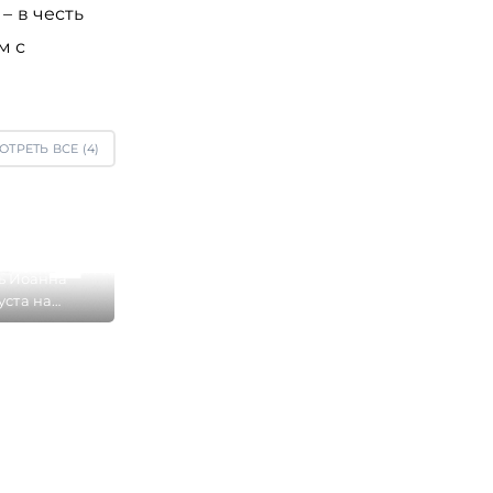
– в честь
м с
ОТРЕТЬ ВСЕ (
4
)
ь Иоанна
уста на
й Заречного
 Вологды