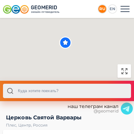
RU
EN
наш телеграм канал
@geomerid
Церковь Святой Варвары
Плес
,
Центр
,
Россия