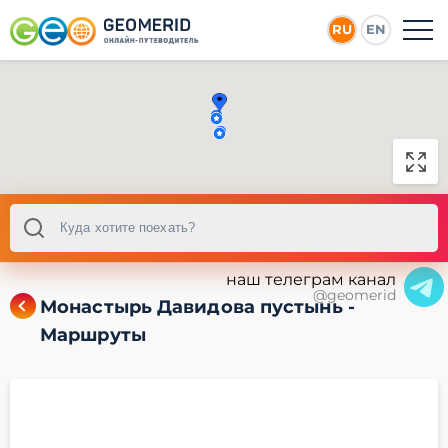
RU
EN
наш телеграм канал
@geomerid
Монастырь Давидова пустынь -
Маршруты