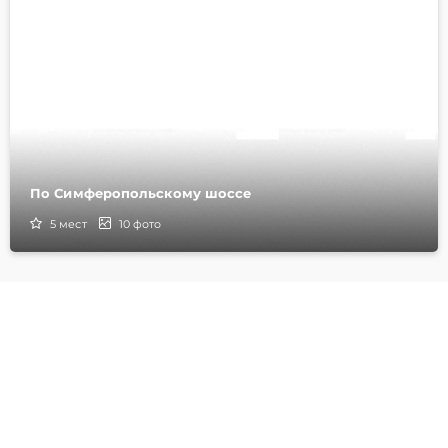
По Симферопольскому шоссе
5
мест
10
фото