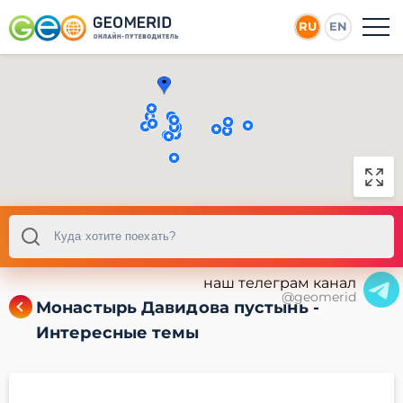
RU
EN
наш телеграм канал
@geomerid
Монастырь Давидова пустынь -
Интересные темы