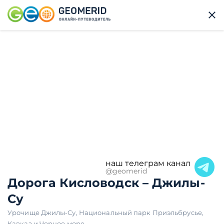
наш телеграм канал
@geomerid
Дорога Кисловодск – Джилы-
Су
Урочище Джилы-Су
,
Национальный парк Приэльбрусье
,
Кавказ и Черное море