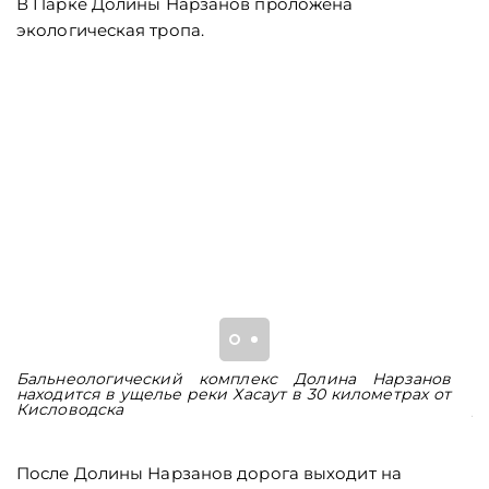
В Парке Долины Нарзанов проложена
экологическая тропа.
Бальнеологический комплекс Долина Нарзанов
Б
находится в ущелье реки Хасаут в 30 километрах от
б
Кисловодска
д
После Долины Нарзанов дорога выходит на