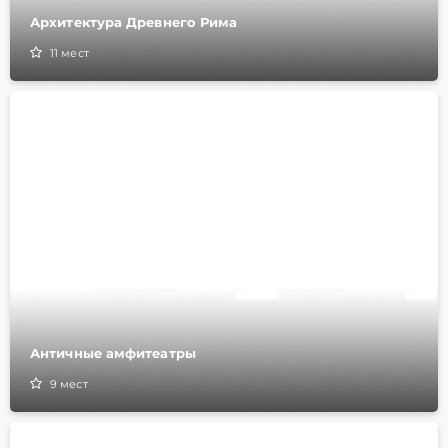
Архитектура Древнего Рима
11
мест
Античные амфитеатры
9
мест