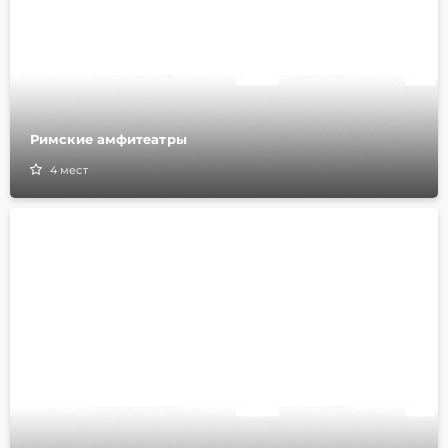
Римские амфитеатры
4
мест