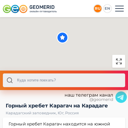
RU
EN
наш телеграм канал
@geomerid
Горный хребет Карагач на Карадаге
Карадагский заповедник
,
Юг
,
Россия
Горный хребет Карагач находится на южной