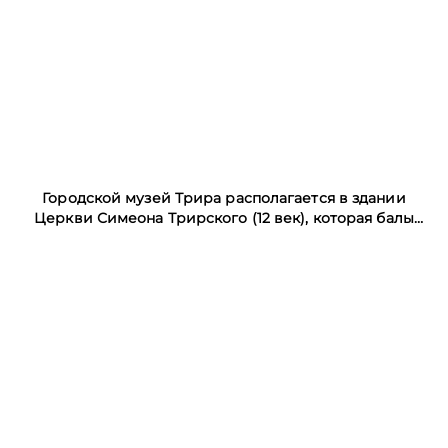
Городской музей Трира располагается в здании
Церкви Симеона Трирского (12 век), которая балы
пристроена к Римским воротам Порта Нигра