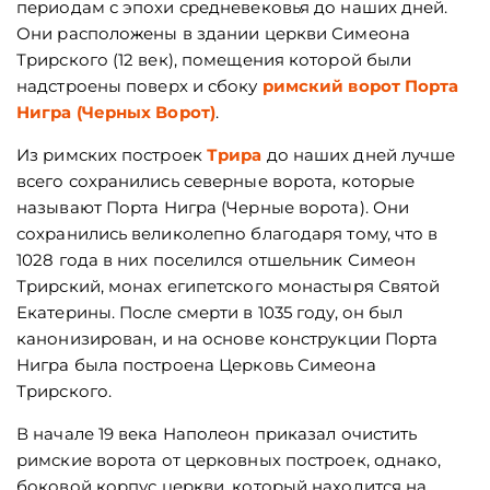
периодам с эпохи средневековья до наших дней.
Они расположены в здании церкви Симеона
Трирского (12 век), помещения которой были
надстроены поверх и сбоку
римский ворот Порта
Нигра (Черных Ворот)
.
Из римских построек
Трира
до наших дней лучше
всего сохранились северные ворота, которые
называют Порта Нигра (Черные ворота). Они
сохранились великолепно благодаря тому, что в
1028 года в них поселился отшельник Симеон
Трирский, монах египетского монастыря Святой
Екатерины. После смерти в 1035 году, он был
канонизирован, и на основе конструкции Порта
Нигра была построена Церковь Симеона
Трирского.
В начале 19 века Наполеон приказал очистить
римские ворота от церковных построек, однако,
боковой корпус церкви, который находится на