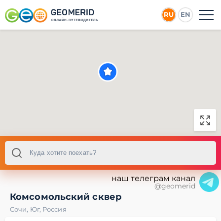
RU
EN
наш телеграм канал
@geomerid
Комсомольский сквер
Сочи
,
Юг
,
Россия