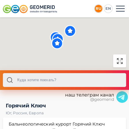
RU
EN
наш телеграм канал
@geomerid
Горячий Ключ
Юг
,
Россия
,
Европа
Бальнеологический курорт Горячий Ключ