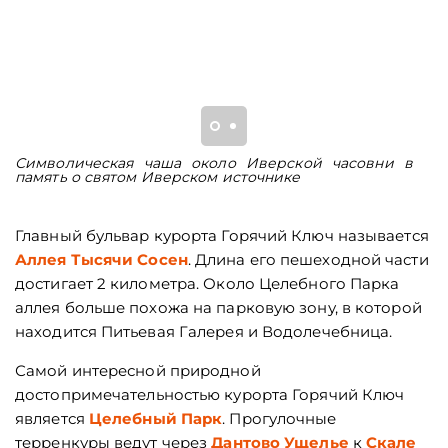
Символическая чаша около Иверской часовни в
С
память о святом Иверском источнике
Л
Главный бульвар курорта Горячий Ключ называется
Аллея Тысячи Сосен
. Длина его пешеходной части
достигает 2 километра. Около Целебного Парка
аллея больше похожа на парковую зону, в которой
находится Питьевая Галерея и Водолечебница.
Самой интересной природной
достопримечательностью курорта Горячий Ключ
является
Целебный Парк
. Прогулочные
терренкуры ведут через
Дантово Ущелье
к
Скале