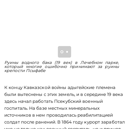
Руины водного бака (19 век) в Лечебном парке,
С
который многие ошибочно принимают за руины
п
крепости Псыфабе
К концу Кавказской войны адыгейские племена
были вытеснены с этих земель, и в середине 19 века
здесь начал работать Псекубский военный
госпиталь. На базе местных минеральных
источников в нем проводилась реабилитацией
солдат после ранений. В 1864 году курорт заработал
уже не только как военный госпиталь, но и принял