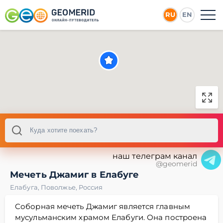
RU
EN
наш телеграм канал
@geomerid
Мечеть Джамиг в Елабуге
Елабуга
,
Поволжье
,
Россия
Соборная мечеть Джамиг является главным
мусульманским храмом Елабуги. Она построена