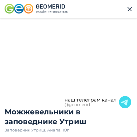
наш телеграм канал
@geomerid
Можжевельники в
заповеднике Утриш
Заповедник Утриш
,
Анапа
,
Юг