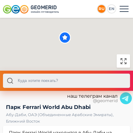
RU
EN
наш телеграм канал
@geomerid
Парк Ferrari World Abu Dhabi
Абу-Даби
,
ОАЭ (Объединенные Арабские Эмираты)
,
Ближний Восток
Парк Ferrari World находится в Абу-Даби на