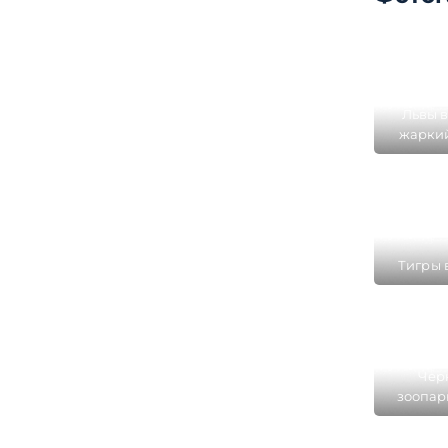
Львы в
жаркий
Ль
Тигры 
Чер
зоопар