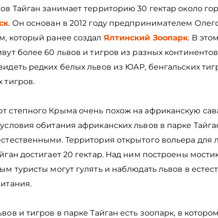
ов Тайган занимает территорию 30 гектар около го
ск
. Он основан в 2012 году предпринимателем Олег
м, который ранее создал
Ялтинский Зоопарк
. В это
вут более 60 львов и тигров из разных континентов
идеть редких белых львов из ЮАР, бенгальских тиг
х тигров.
т степного Крыма очень похож на африканскую сав
условия обитания африканских львов в парке Тайга
естественными. Территория открытого вольера для л
йган достигает 20 гектар. Над ним построены мостик
ым туристы могут гулять и наблюдать львов в естес
битания.
вов и тигров в парке Тайган есть зоопарк, в которо