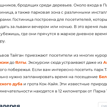
щников, бродящих среди деревьев. Около входа в П
тиница, а также парковая зона с различными инста
рами. Гостиница построена для посетителей, которы
дать за львами вечером или ночью. В это время льв
 убежишь, где они прячутся в жаркое дневное время
ру.
львов Тайган приезжают посетители из многих курор
осии
до
Ялты
. Экскурсии сюда устраивают даже из
А
ого побережья. Если вам интересно посетить парк Т
льно нужно запланировать время на посещение
Бел
ского дуба
и грота Кок-Кайя. Эти известные приро
мечательности находятся в 12 километрах от Парка 
алерея
СМО