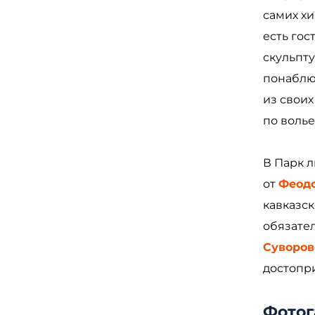
самих хи
есть гос
скульпту
понаблю
из своих
по волье
В Парк 
от
Феод
кавказск
обязате
Суворов
достопри
Фотог