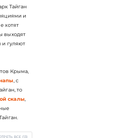
арк Тайган
лляциями и
е хотят
ы выходят
 и гуляют
тов Крыма,
напы
, с
айган, то
ой скалы
,
дные
Тайган.
ТРЕТЬ ВСЕ (
13
)