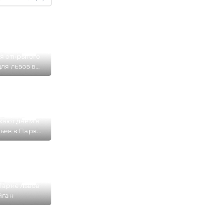
я открытого
ля львов в
ан достигает
ектар
хают днем в
ьев в Парке
йган
Парке львов
йган