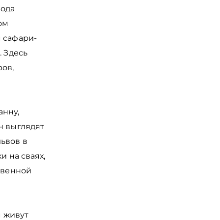
рода
ом
м сафари-
. Здесь
ров,
анну,
н выглядят
ьвов в
и на сваях,
твенной
м живут