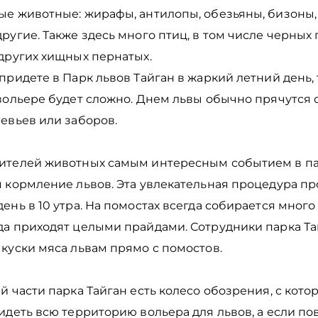
ые животные: жирафы, антилопы, обезьяны, бизоны,
ругие. Также здесь много птиц, в том числе черных 
 других хищных пернатых.
придете в Парк львов Тайган в жаркий летний день, 
вольере будет сложно. Днем львы обычно прячутся 
ревьев или заборов.
ителей животных самым интересным событием в па
я кормление львов. Эта увлекательная процедура п
ень в 10 утра. На помостах всегда собирается много 
да приходят целыми прайдами. Сотрудники парка Та
 куски мяса львам прямо с помостов.
й части парка Тайган есть колесо обозрения, с кото
идеть всю территорию вольера для львов, а если пов