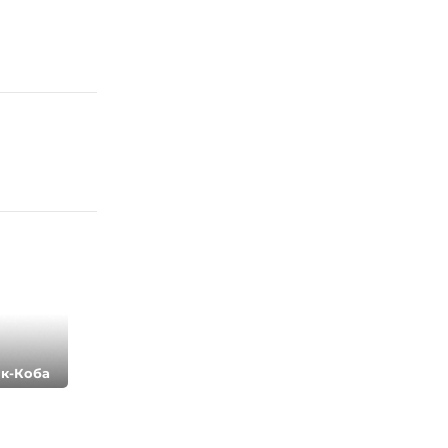
ок-Коба