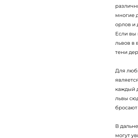
различн
многие д
орлов и
Если вы 
львов в 
тени де
Для люб
являетс
каждый д
львы сю
бросают
В дальне
могут ув