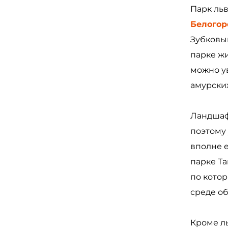
Парк льв
Белогор
Зубковы
парке жи
можно ув
амурски
Ландшаф
поэтому 
вполне 
парке Та
по котор
среде о
Кроме ль