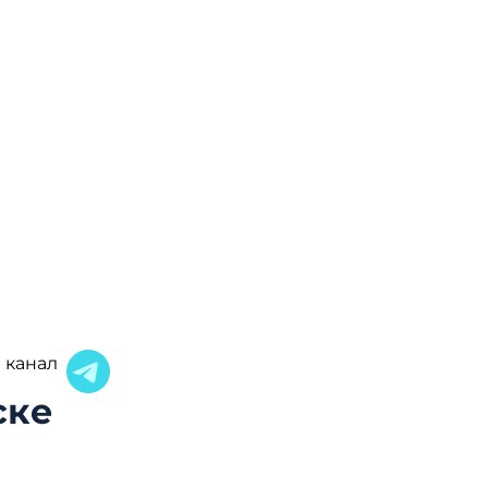
 канал
ске