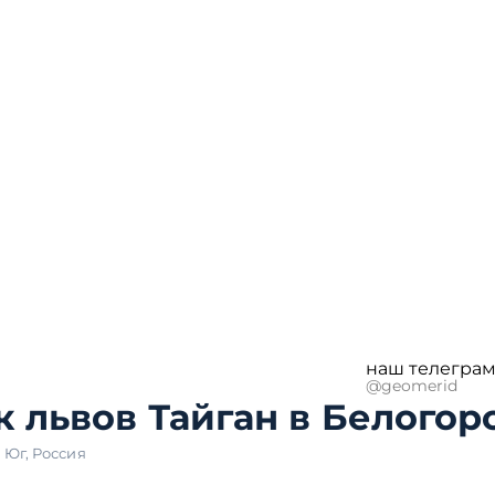
наш телеграм
@geomerid
к львов Тайган в Белогор
,
Юг
,
Россия