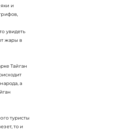
 яки и
грифов,
то увидеть
от жары в
рке Тайган
роисходит
народа, а
йган
рого туристы
езет, то и