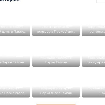
 тени забора в
Львы в открытом
Территори
 день, в Парке
вольере в Парке Львов
вольера д
вов Тайган
Тайган
Парке Тайг
20 г
Молодой львенок в
Львы отды
в Парке Тайган
Парке Тайган
тени дерев
Та
ные грифы в
Жираф в зоопарке
Фонтан в 
ке Парка львов
Парка львов Тайган
Та
Тайган