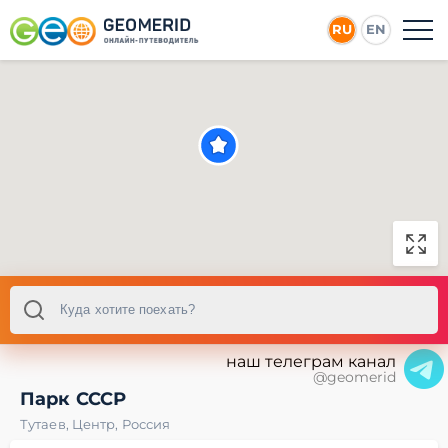
RU
EN
наш телеграм канал
@geomerid
Парк СССР
Тутаев
,
Центр
,
Россия