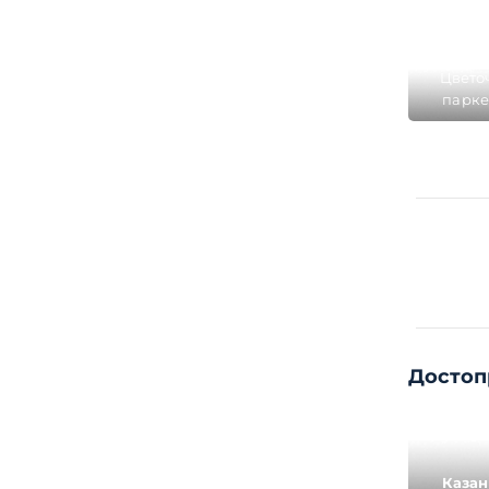
Цвето
парке
Достоп
Казан