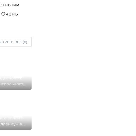
естными
. Очень
ОТРЕТЬ ВСЕ (
8
)
(драконы)
нтрального
 в парке
м в Казани
ые аллеи в
ллениум в
зани