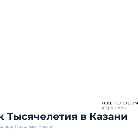
наш телеграм
@geomerid
к Тысячелетия в Казани
бласть
,
Поволжье
,
Россия