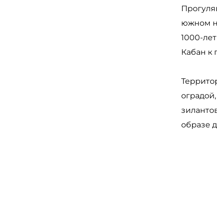
Прогуля
южном н
1000-лет
Кабан к
Территор
оградой,
зиланто
образе д