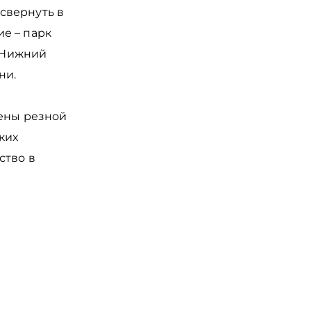
свернуть в
е – парк
а Нижний
ни.
дены резной
ких
ство в