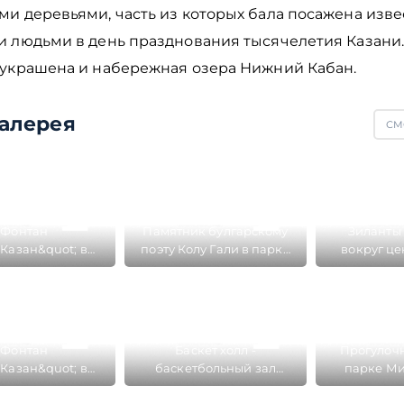
ми деревьями, часть из которых бала посажена изв
и людьми в день празднования тысячелетия Казани
 украшена и набережная озера Нижний Кабан.
алерея
СМ
Фонтан
Памятник булгарскому
Зиланты 
;Казан&quot; в
поэту Колу Гали в парке
вокруг це
 Миллениум в
Миллениум в Казани
фонтана
тре Казани
Миллениу
Фонтан
Баскет холл -
Прогулочн
;Казан&quot; в
баскетбольный зал
парке Ми
 Миллениум в
около парка Миллениум
Ка
тре Казани
в казани