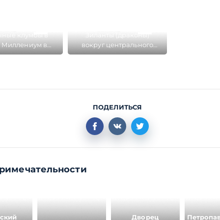
чные клумбы в
Зиланты (драконы)
 Миллениум в
вокруг центрального
Казани
фонтана в парке
Миллениум в Казани
ПОДЕЛИТЬСЯ
римечательности
ский
Дворец
Петропа