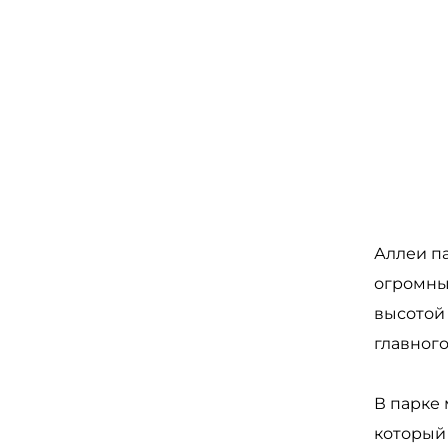
Аллеи па
огромный
высотой
главног
В парке 
который 