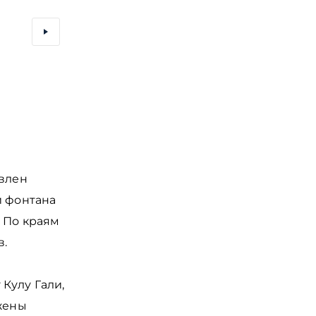
Зиланты (драконы) вокруг центрального фонтана в 
Миллениум в Казани
овлен
и фонтана
. По краям
в.
Кулу Гали,
ажены