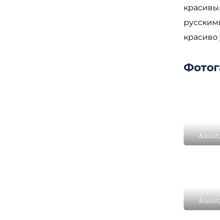
красивы
русским
красиво
Фотог
&quot
парке
цен
&quot
парке
цен