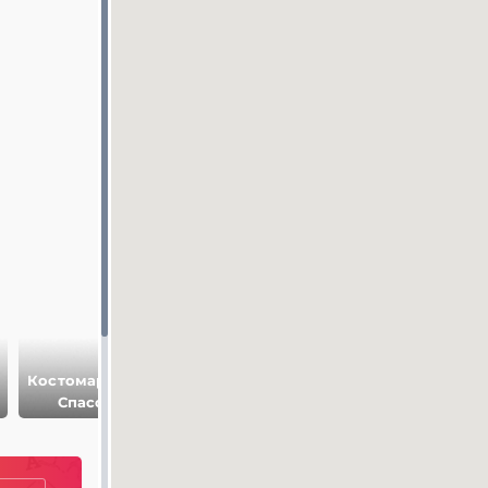
Костомаровский
Дворец князей
Археологически
Спасский
Ольденбургских
музей в
монастырь
в Рамони
Костенках