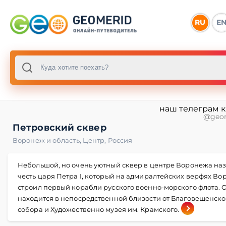
RU
E
наш телеграм 
@geo
Петровский сквер
Воронеж и область
,
Центр
,
Россия
Небольшой, но очень уютный сквер в центре Воронежа наз
честь царя Петра I, который на адмиралтейских верфях В
строил первый корабли русского военно-морского флота. 
находится в непосредственной близости от Благовещенско
собора и Художественно музея им. Крамского.