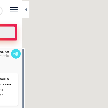
N
канал
merid
ван в
оронежа
Он
го