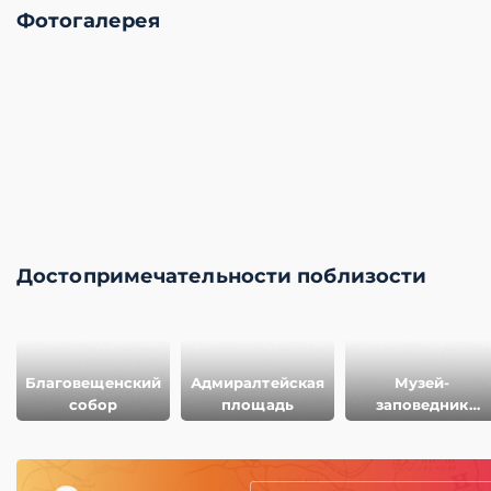
Фотогалерея
Достопримечательности поблизости
Благовещенский
Адмиралтейская
Музей-
собор
площадь
заповедник
Дивногорье