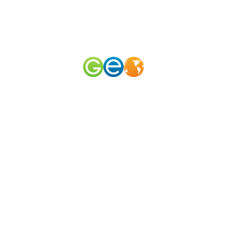
RU
EN
наш телеграм канал
@geomerid
Усадьба Петровское / Что рядом?
Пушкинские горы
,
Псков и область
,
Северо-Запад