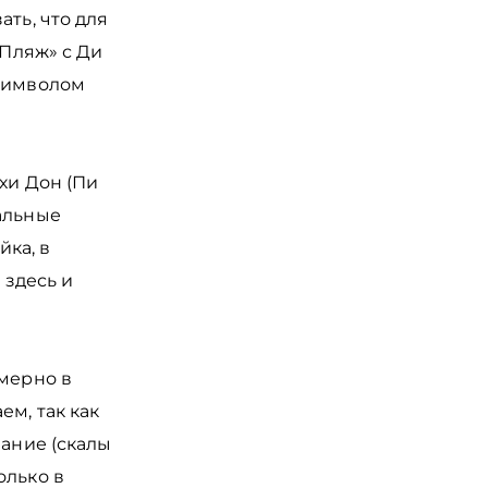
ать, что для
«Пляж» с Ди
 символом
хи Дон (Пи
альные
ка, в
 здесь и
имерно в
ем, так как
вание (скалы
олько в