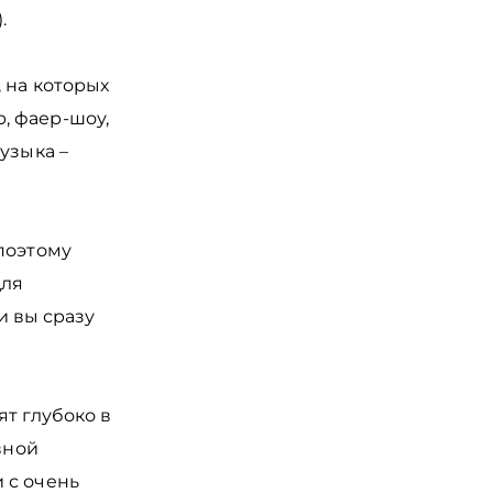
.
 на которых
, фаер-шоу,
узыка –
поэтому
для
и вы сразу
ят глубоко в
вной
 с очень