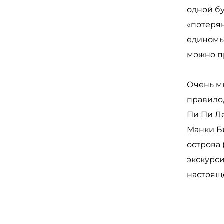
одной бу
«потеря
единомы
можно п
Очень м
правило
Пи Пи Ле
Манки Би
острова 
экскурси
настояще