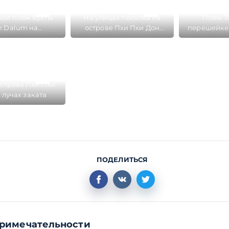
ой пляж бухты
На улицах поселка на
Пляж Т
h Dalum на
острове Пхи Пхи Дон
перешейке 
ке острова Пхи
много кафе и
Пхи
Пхи Дон
развлекательных
заведений
строва Пхи Пхи
 лучах заката
ПОДЕЛИТЬСЯ
римечательности