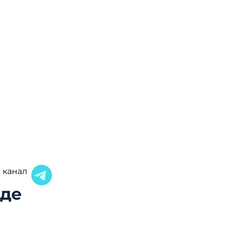
 канал
нде