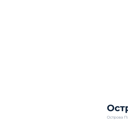
Ост
Острова П