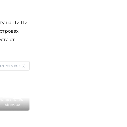
ту на Пи Пи
стровах,
ста от
ОТРЕТЬ ВСЕ (
7
)
отлива пляж
h Dalum на
острова Пхи
достаточно
лкий