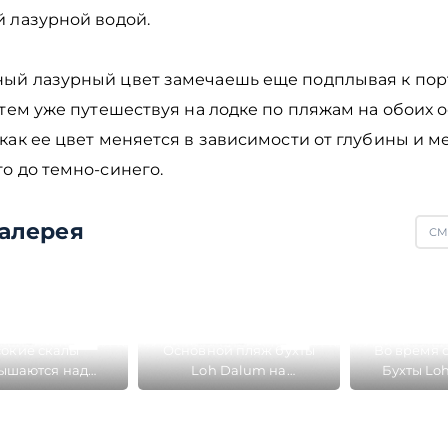
й лазурной водой.
ый лазурный цвет замечаешь еще подплывая к пор
атем уже путешествуя на лодке по пляжам на обоих о
как ее цвет меняется в зависимости от глубины и ме
о до темно-синего.
алерея
СМ
окие скалы
Основной пляж бухты
Во время 
ышаются над
Loh Dalum на
Бухты Lo
ым перешейком
перешейке острова Пхи
перешейке 
а Пхи Пхи Дон с
Пхи Дон
Пхи Дон 
еих сторон
ме