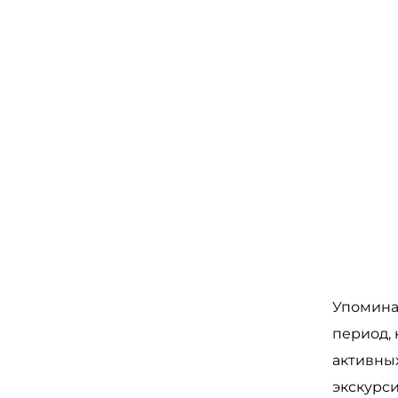
Упоминан
период, 
активных
экскурси