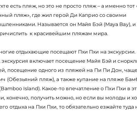
хте есть пляж, но это не просто пляж – а именно тот
нный пляж», где жил герой Ди Каприо со своими
шленниками. Называется он Майя Бэй (Maya Bay), и
ричислить к красивейшим пляжам мира.
ногие отдыхающие посещают Пхи Пхи на экскурсии. 
, экскурсия включает посещение Майя Бэй и сноркл
й, посещение одного из пляжей на Пи Пи Дон, чаще
ч (Обезьяний пляж), а также купание на пляже Бам
(Bamboo Island). Какое-то впечатление о Пхи Пхи в э
и, конечно, получить можно, но если вы молоды и х
го отдыха на Пхи Пхи, то обязательно езжайте туда н