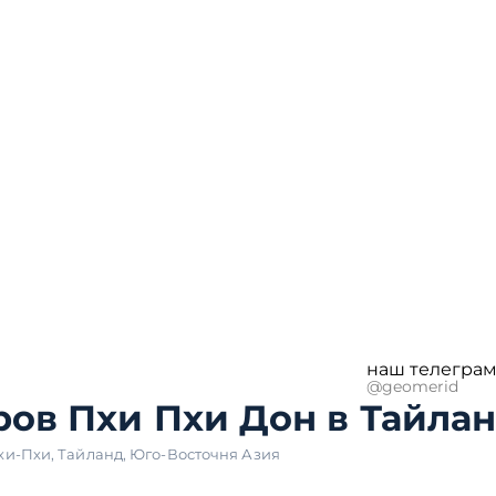
наш телеграм
@geomerid
ров Пхи Пхи Дон в Тайла
хи-Пхи
,
Тайланд
,
Юго-Восточня Азия