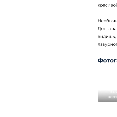
красиво
Необычн
Дон, а з
видишь, 
лазурног
Фотог
Выс
возв
песчан
остров
об