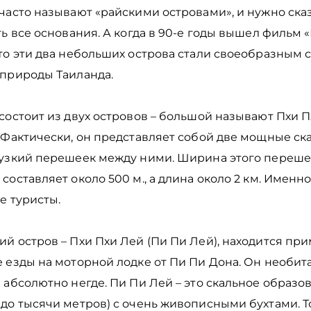
часто называют «райскими островами», и нужно сказ
ть все основания. А когда в 90-е годы вышел фильм 
 то эти два небольших острова стали своеобразным
 природы Таиланда.
состоит из двух островов – большой называют Пхи П
. Фактически, он представляет собой две мощные ск
 узкий перешеек между ними. Ширина этого перешей
составляет около 500 м., а длина около 2 км. Именно
е туристы.
й остров – Пхи Пхи Лей (Пи Пи Лей), находится пр
 езды на моторной лодке от Пи Пи Дона. Он необита
 абсолютно негде. Пи Пи Лей – это скальное образо
до тысячи метров) с очень живописными бухтами. Т