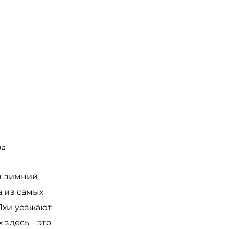
ва
 в зимний
а из самых
Пхи уезжают
 здесь – это