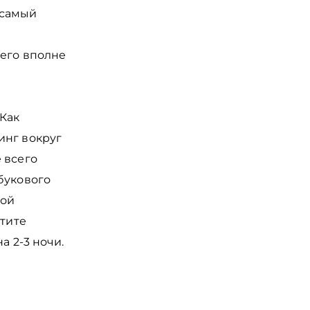
 самый
 его вполне
Как
инг вокруг
 всего
букового
той
отите
а 2-3 ночи.