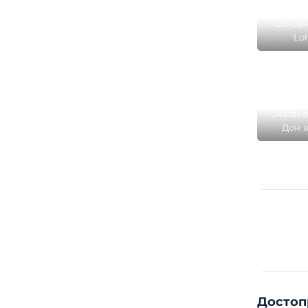
Основн
Lo
перешей
Скалы о
Дон в
Достоп