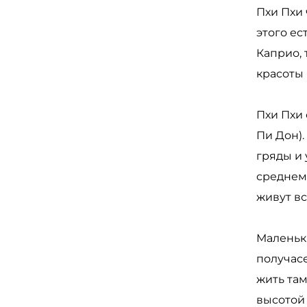
Пхи Пхи 
этого ес
Каприо,
красоты
Пхи Пхи 
Пи Дон)
гряды и
среднем 
живут вс
Маленьки
получасе
жить там
высотой 