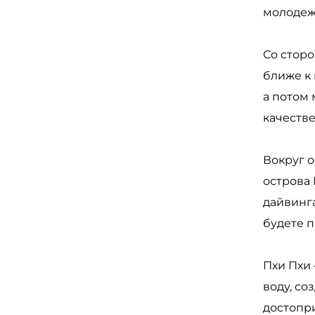
молодежь
Со сторо
ближе к
а потом 
качеств
Вокруг 
острова
дайвинга
будете п
Пхи Пхи 
воду, со
достопр