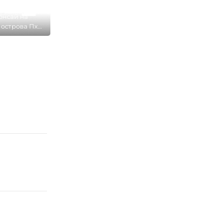
онсай на
острова Пхи
 Дон