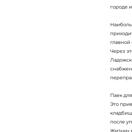
городе и
Наиболь
приходит
главной 
Через э
Ладожско
снабжен
перепра
Паек для
Это прив
кладбище
после у
Жизни» 