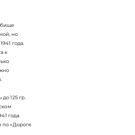
дбище
ной, но
941 года.
а к
лько
ожно
и.
до 125 гр.
вском
941 года
 по «Дороге