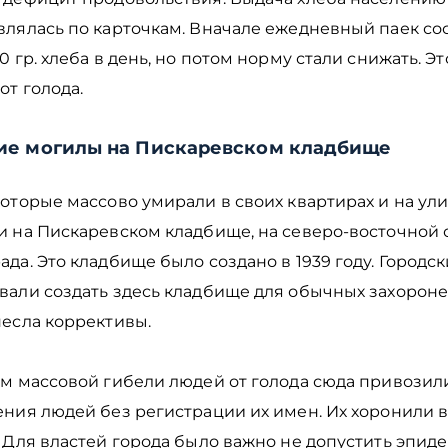
влялась по карточкам. Вначале ежедневный паек со
0 гр. хлеба в день, но потом норму стали снижать. Э
от голода.
ие могилы на Пискаревском кладбище
оторые массово умирали в своих квартирах и на ули
и на Пискаревском кладбище, на северо-восточной
да. Это кладбище было создано в 1939 году. Городск
вали создать здесь кладбище для обычных захороне
несла коррективы.
ом массовой гибели людей от голода сюда привозил
ния людей без регистрации их имен. Их хоронили в
 Для властей города было важно не допустить эпид