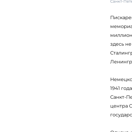
Санкт-Пет
Пискаре
мемориа
миллион
здесь н
Сталинг
Ленингра
Немецко
1941 год
Санкт-П
центра 
государ