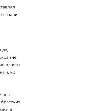
ставлял
то начали
цах,
 окраине
ие власти
ний, но
и для
 братских
емий в