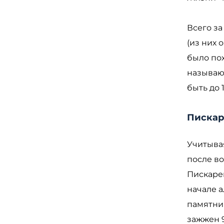
Всего за
(из них 
было по
называю
быть до 
Пискар
Учитыва
после в
Пискаре
начале а
памятни
зажжен 9