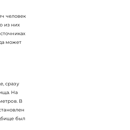
яч человек
о из них
источниках
да может
, сразу
ища. На
метров. В
установлен
дбище был