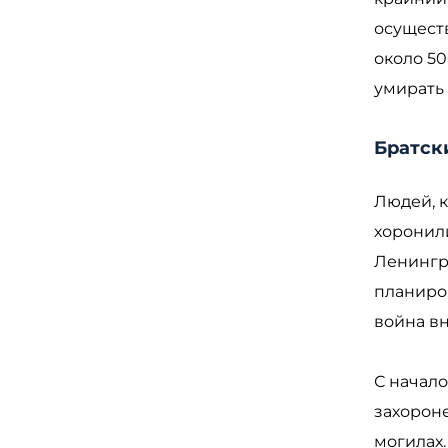
осущест
около 50
умирать 
Братск
Людей, к
хоронил
Ленингра
планиро
война в
С начал
захороне
могилах.