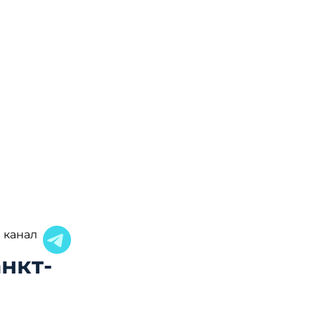
 канал
нкт-