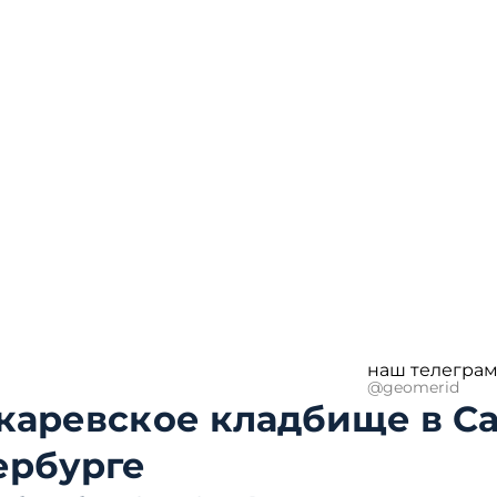
наш телеграм
@geomerid
каревское кладбище в Са
ербурге