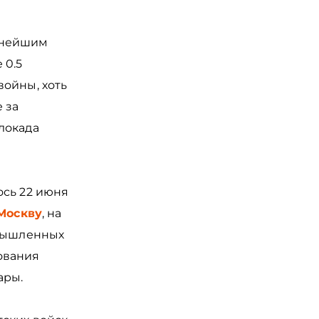
пнейшим
 0.5
войны, хоть
 за
локада
ось 22 июня
Москву
, на
омышленных
ования
ары.