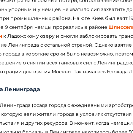
 несмотря на огромные потери, сопротивление сове
нь упорным и у немцев не хватило сил захватить до
 три промышленных района. На юге Киев был взят 19
ре 9 сентября немцы прорвались в районе
Шлиссел
и
к Ладожскому озеру и смогли заблокировать тран
ие Ленинграда с остальной страной. Однако взятие 
 города в короткие сроки было невозможно, поэтом
решение о снятии всех танковых сил с Ленинградск
ентрации для взятия Москвы. Так началась Блокада
а Ленинграда
Ленинграда (осада города с ежедневными артобстре
, которую вели жители города в условиях отсутствия
ьствия и других ресурсов. В момент, когда немецки
 кольцо блокады в Ленинграде находилось более 50