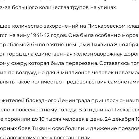
з-за большого количества трупов на улицах.
шее количество захоронений на Пискаревском кла
ся на зиму 1941-42 годов. Она была особенно мороз
проблемой было взятие немцами Тихвина 8 ноября 1
тот город шла единственная железнодорожная дорог
му озеру, которая была перерезана. Оставалось то
ие по воздуху, но для 3 миллионов человек невозм
влять такое количество продовольствия самолетам
 жителей блокадного Ленинграда пришлось снизить 
ело к повсеместному голоду. В эти дни на Пискаре
 хоронили до 10 тысяч человек в день. 24 декабря 1
порных боев Тихвин освободили и движение поездов
к Ладожскому озеру восстановили.