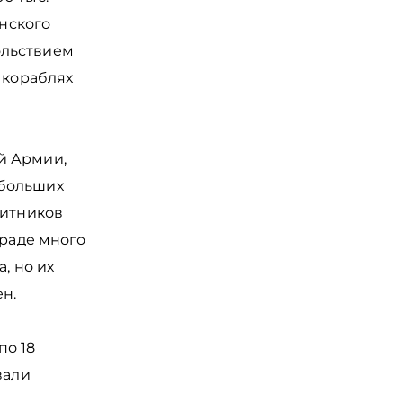
анского
ольствием
 кораблях
й Армии,
 больших
щитников
граде много
, но их
ен.
по 18
вали