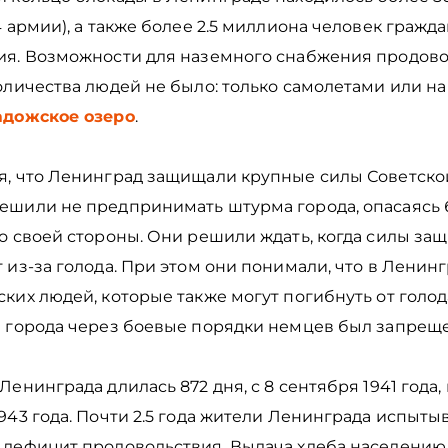
4 армии), а также более 2.5 миллиона человек гражд
ия. Возможности для наземного снабжения продов
оличества людей не было: только самолетами или на
адожское озеро
.
я, что Ленинград защищали крупные силы Советско
ешили не предпринимать штурма города, опасаясь
о своей стороны. Они решили ждать, когда силы за
 из-за голода. При этом они понимали, что в Ленин
ких людей, которые также могут погибнуть от голода
з города через боевые порядки немцев был запрещ
Ленинграда длилась 872 дня, с 8 сентября 1941 года, 
943 года. Почти 2.5 года жители Ленинграда испыты
 дефицит продовольствия. Выдача хлеба населению