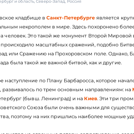
ербург и область
,
Северо-Запад
,
Россия
вское кладбище в
Санкт-Петербурге
является кру
льным некрополем в мире. Здесь похоронено более
а человек. Это такой же монумент Второй Мировой 
е происходило масштабных сражений, подобно Битве
рад или Сражению на Прохоровском поле. Однако, Б
да была такой же важной битвой, как и другие.
е наступление по Плану Барбаросса, которое начал
а, развивалось по трем основным направлениям: на
етербург (бывш. Ленинград) и на
Киев
. Эти три пр
Советского Союза были очень важными для существ
ства, поэтому на них пришлись наиболее мощные уд