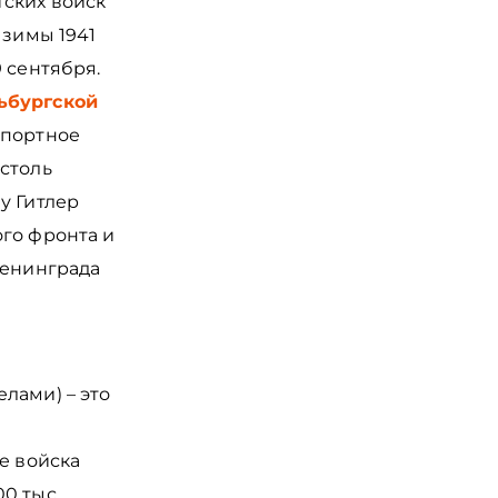
тских войск
 зимы 1941
 сентября.
ьбургской
спортное
столь
у Гитлер
ого фронта и
 Ленинграда
лами) – это
е войска
0 тыс.