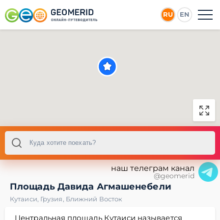
RU
EN
наш телеграм канал
@geomerid
Площадь Давида Агмашенебели
Кутаиси
,
Грузия
,
Ближний Восток
Центральная площадь Кутаиси называется