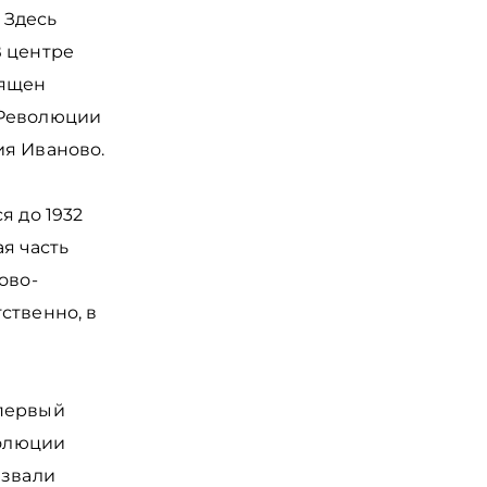
 Здесь
В центре
вящен
 Революции
ия Иваново.
я до 1932
я часть
ово-
ственно, в
 первый
волюции
азвали