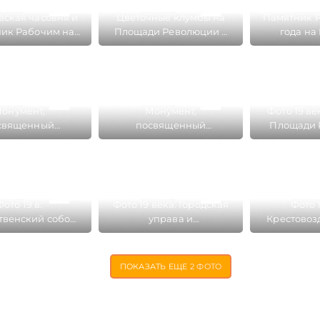
ская часовня и
Цветочные клумбы на
Памятник Р
ик Рабочим на
Площади Революции в
года на
и Революции в
Иваново
Революции
Иваново
онумент,
Монумент,
Фото 19 ве
священный
посвященный
Площади 
ии 1905 года на
революции 1905 года на
Иваново 
и Революции в
Площади Революции в
Крестовоз
Иваново
Иваново
церковь 
пло
Фото 19 в:
Фото 19 века: Городская
Фото 1
твенский собор
управа и
Крестовоз
овоздвиженская
Крестовоздвиженская
церковь (
ь (разрушены в
церковь на месте
1932 году
а месте Площади
Площади Революции
Площади 
ПОКАЗАТЬ ЕЩЕ
2 ФОТО
юции Иваново
Иваново
Ива