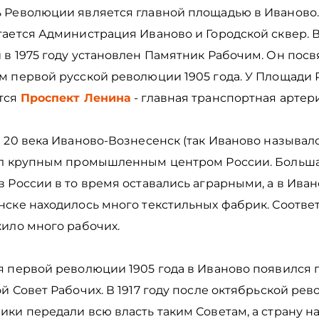
 Революции является главной площадью в Иваново.
гается Администрация Иваново и Городской сквер. 
 в 1975 году установлен Памятник Рабочим. Он пос
м первой русской революции 1905 года. У Площади
тся
Проспект Ленина
- главная транспортная артер
 20 века Иваново-Вознесенск (так Иваново называлс
ыл крупным промышленным центром России. Больша
 России в то время оставались аграрными, а в Иван
ске находилось много текстильных фабрик. Соответ
жило много рабочих.
я первой революции 1905 года в Иваново появился
й Совет Рабочих. В 1917 году после октябрьской ре
ки передали всю власть таким Советам, а страну н