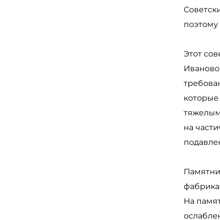
Советски
поэтому 
Этот со
Иваново
требован
которые 
тяжелым
на част
подавлен
Памятни
фабрикан
На памя
ослабле