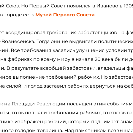
й Союз. Но Первый Совет появился в Иваново в 1905
в городе есть
Музей Первого Совета
.
вет координировал требования забастовщиков на фа
-Вознесенска. Тогда они не выдвигали политически
ий. Все требования касались улучшения условий тр
на фабриках по всему миру в начале 20 века были 
и. В результате всеобщей забастовки, владельцы ф
ичное выполнение требований рабочих. Но забастов
а силой, и голод заставил рабочих вернуться на фа
к на Площади Революции посвящен этим событиям,
ты, то выполняли требования рабочих, то отказывал
тнике изображен рабочий, который поднимает знамя
нного голодом товарища. Над памятником возвыша