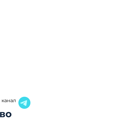
 канал
во