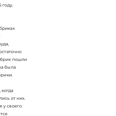
 году,
бриках
х
уда,
достаточно
абрик пошли
ка была
брики.
 когда
ись от них.
 у своего
ется