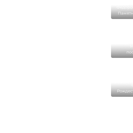
Федоров
Памятн
Площад
М
по
революц
Площад
Рождес
и Крест
церков
1932) н
Револ