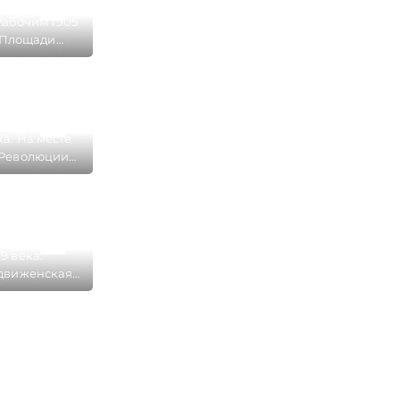
абочим 1905
 Площади
 в Иваново
ка: На месте
Революции
находилась
движенская
и Базарная
щадь
9 века:
движенская
разрушена в
) на месте
Революции
ново