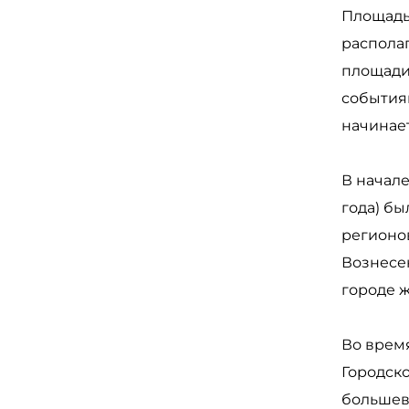
Площадь
распола
площади
события
начинае
В начале
года) б
регионов
Вознесен
городе 
Во врем
Городско
большеви