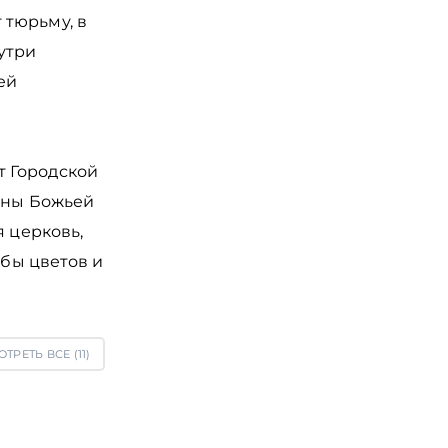
 тюрьму, в
утри
ей
т Городской
коны Божьей
я церковь,
мбы цветов и
ТРЕТЬ ВСЕ (
11
)