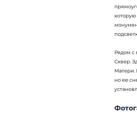
прямоуг
которую
монумен
подсвет
Рядом с
Сквер. З
Матери. 
но ее сн
установ
Фотог