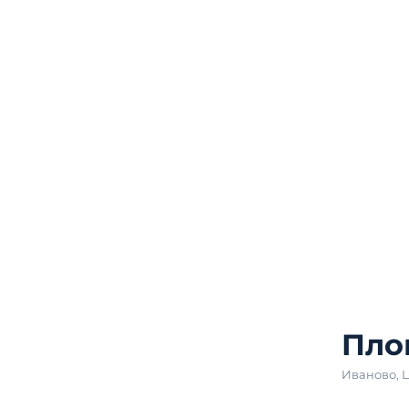
Пло
Иваново
,