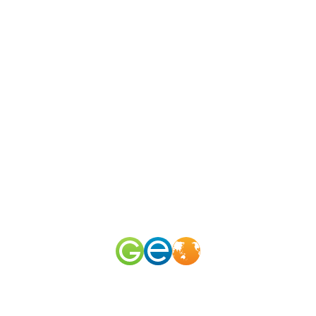
N
канал
merid
у / Что
50