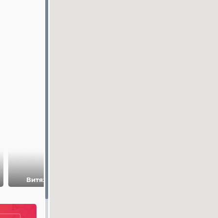
Утришский
Витязево
дельфинарий
Сукко