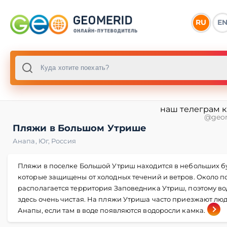
RU
E
наш телеграм 
@geo
Пляжи в Большом Утрише
Анапа
,
Юг
,
Россия
Пляжи в поселке Большой Утриш находится в небольших бу
которые защищены от холодных течений и ветров. Около п
располагается территория Заповедника Утриш, поэтому во
здесь очень чистая. На пляжи Утриша часто приезжают люд
Анапы, если там в воде появляются водоросли камка.