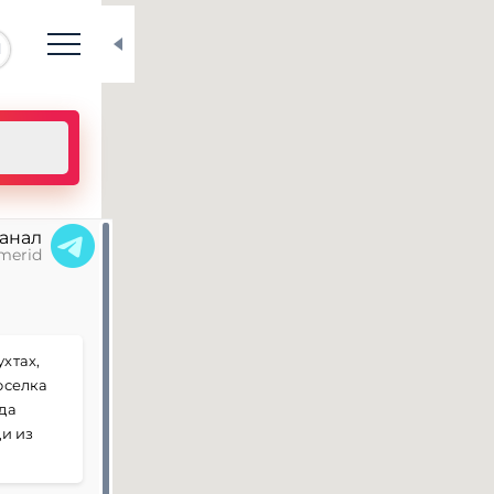
N
канал
merid
хтах,
оселка
да
и из