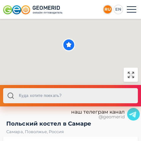
RU
EN
наш телеграм канал
@geomerid
Польский костел в Самаре
Самара
,
Поволжье
,
Россия