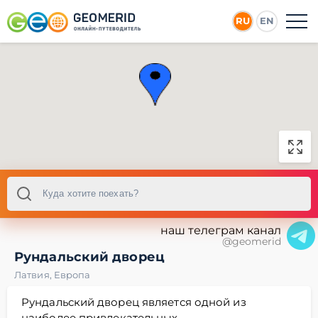
RU
EN
наш телеграм канал
@geomerid
Рундальский дворец
Латвия
,
Европа
Рундальский дворец является одной из
наиболее привлекательных