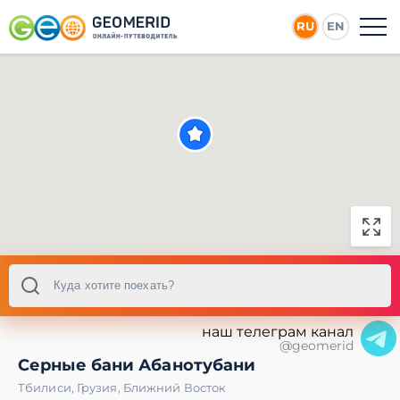
RU
EN
наш телеграм канал
@geomerid
Серные бани Абанотубани
Тбилиси
,
Грузия
,
Ближний Восток