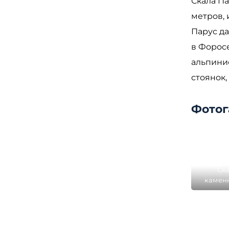
Скала Па
метров, 
Парус д
в Форосе
альпини
стоянок,
Фотог
Ска
каменн
н
окрест