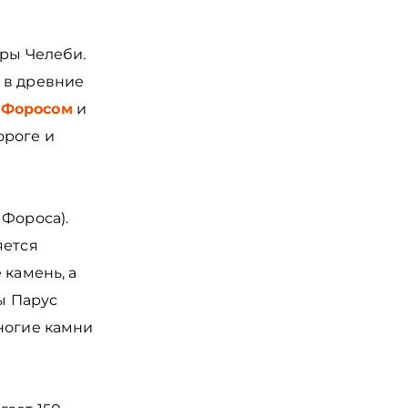
оры Челеби.
 в древние
у
Форосом
и
ороге и
 Фороса).
яется
 камень, а
ы Парус
ногие камни