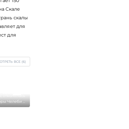
гает 150
на Скале
грань скалы
авляет для
ст для
ОТРЕТЬ ВСЕ (
6
)
с откололась
оры Челеби в
росе