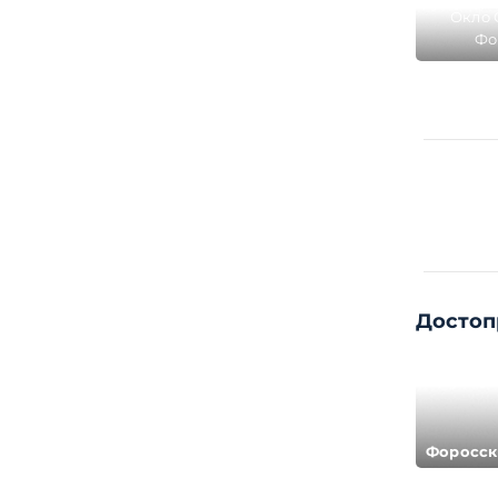
Окло 
Фо
альпи
Достоп
Форосск