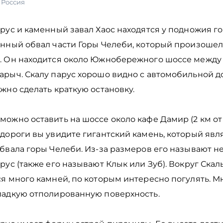
,
Россия
рус и каменный завал Хаос находятся у подножия г
енный обвал части Горы Челеби, который произошел
. Он находится около Южнобережного шоссе межд
арыч. Скалу парус хорошо видно с автомобильной д
жно сделать краткую остановку.
ожно оставить на шоссе около кафе Дамир (2 км от
дороги вы увидите гигантский камень, который явл
бвала горы Челеби. Из-за размеров его называют не
рус (также его называют Клык или Зуб). Вокруг Скал
ся много камней, по которым интересно погулять. М
ладкую отполированную поверхность.