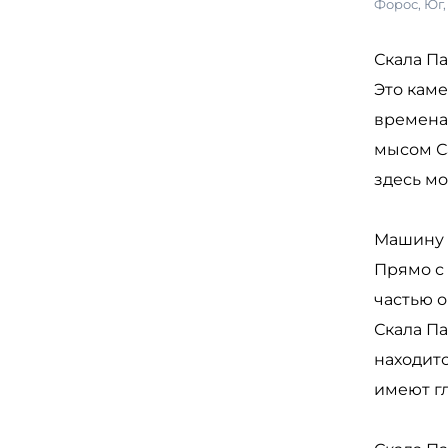
Форос
,
Юг
Скала Па
Это кам
времена
мысом С
здесь мо
Машину м
Прямо с 
частью о
Скала Па
находит
имеют г