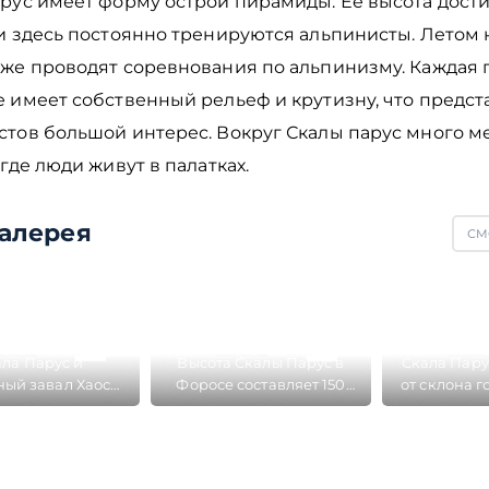
рус имеет форму острой пирамиды. Ее высота дости
и здесь постоянно тренируются альпинисты. Летом 
аже проводят соревнования по альпинизму. Каждая 
 имеет собственный рельеф и крутизну, что предст
стов большой интерес. Вокруг Скалы парус много ме
 где люди живут в палатках.
алерея
СМ
ла Парус и
Высота Скалы Парус в
Скала Пару
ый завал Хаос
Форосе составляет 150
от склона г
аходятся в
метров и на ней
Фо
ностях Фороса
постоянно тренируются
альпинисты