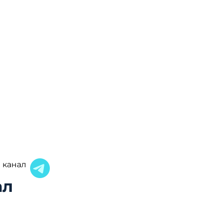
 канал
ал