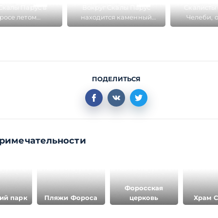
Скалы Парус в
Вокруг Скалы Парус
Скалисты 
росе летом
находится каменный
Челеби, о
нисты живут в
завал Хаос
откололась
палатках
ПОДЕЛИТЬСЯ
римечательности
Форосская
ий парк
Пляжи Фороса
церковь
Храм 