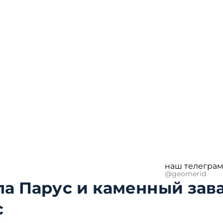
наш телеграм
@geomerid
ла Парус и каменный зав
с