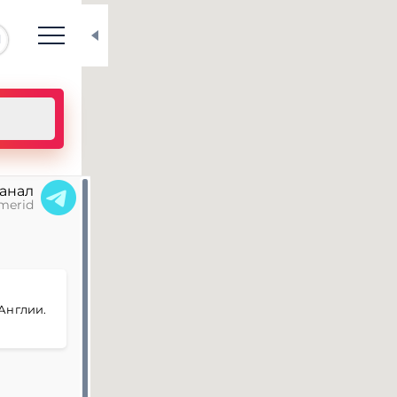
N
канал
merid
я
Англии.