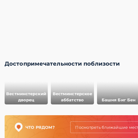
Достопримечательности поблизости
Вестминстерский
Вестминстерское
дворец
аббатство
Башня Биг Бен
ЧТО РЯДОМ?
Посмотреть ближайшие мес