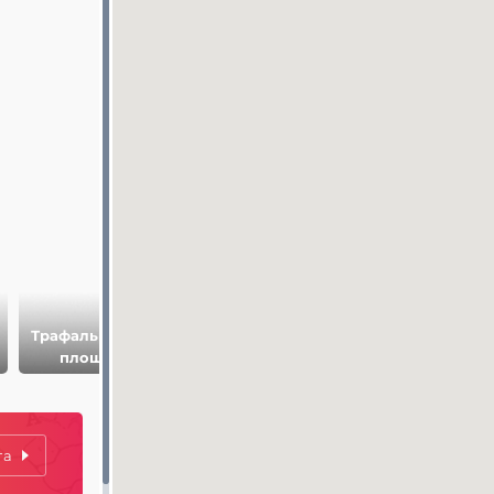
Трафальгарская
Здание Конной
площадь
Улица Уайтхолл
Охраны
та