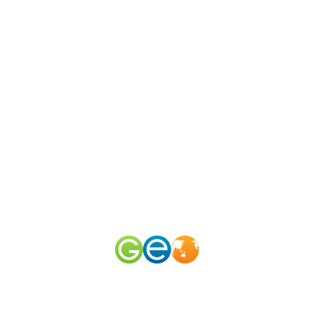
N
канал
merid
ом?
50