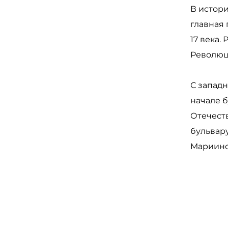
В истор
главная
17 века
Революц
С западн
начале б
Отечеств
бульвару
Мариинс