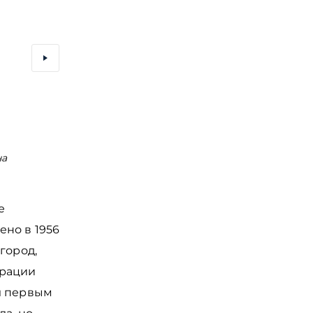
на
Монумент: Белгород - Город Воинской славы на Соб
площади
е
ено в 1956
город,
трации
л первым