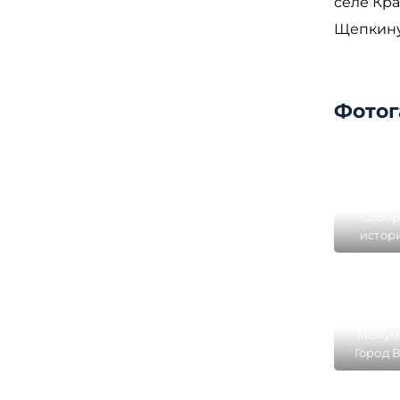
селе Кра
Щепкину
Фотог
Собор
истор
Б
Монуме
Город 
на Соб