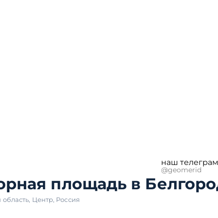
наш телеграм
@geomerid
орная площадь в Белгоро
 область
,
Центр
,
Россия