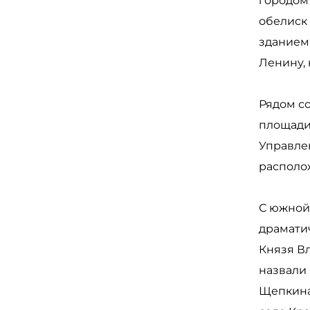
городом 
обелиск 
зданием 
Ленину,
Рядом с
площади
Управле
располо
С южной
драмати
Князя Вл
назвали 
Щепкина