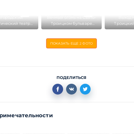
лгородский
Вечный огонь на Свято-
Выход н
ический театр
Троицком бульваре
Троицкий
и Щепкина на
около Соборной
Соборно
рной площади
площади
ПОКАЗАТЬ ЕЩЕ
2 ФОТО
ПОДЕЛИТЬСЯ
римечательности