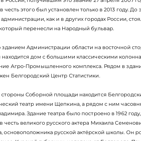
в России, получившим это звание 27 апреля 2007 го
в честь этого был установлен только в 2013 году. До 
администрации, как и в других городах России, сто
 который перенесли на Народный бульвар.
о зданием Администрации области на восточной ст
 находится дом с большими классическими колонна
ние Агро-Промышленного комплекса. Рядом в здани
жен Белгородский Центр Статистики.
 стороны Соборной площади находится Белгородск
ческий театр имени Щепкина, а рядом с ним часовн
адимира. Здание театра было построено в 1962 году,
в честь великого русского актера Михаила Семенов
, основоположника русской актёрской школы. Он р