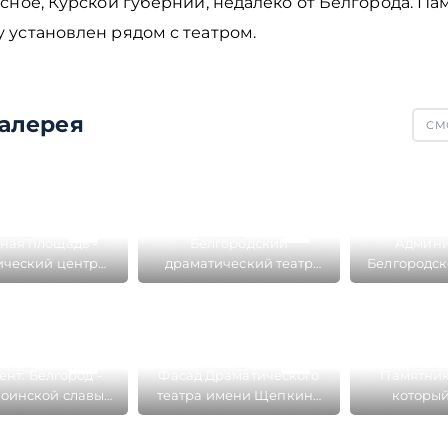
сное, Курской губернии, недалеко от Белгорода. Па
 установлен рядом с театром.
алерея
СМО
ная площадь -
Белгородский
Админи
ический центр
драматический театр
Белгородск
елгорода
имени Щепкина на
Гостиница 
Соборной площади
Соборно
нт: Белгород -
Фасад Драматического
Памятник
Воинской славы
театра имени Щепкина
который
орной площади
на Соборной площади в
недалеко о
Белгороде
на Саборн