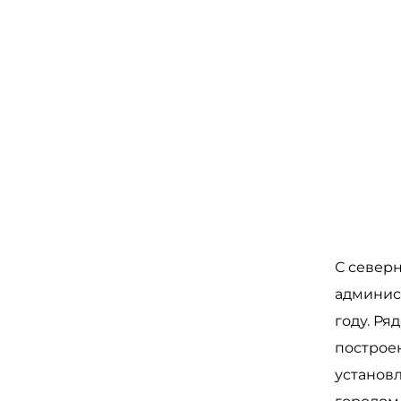
С север
админис
году. Ря
построе
установ