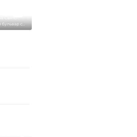
а Свято-
 бульвар с
й площади