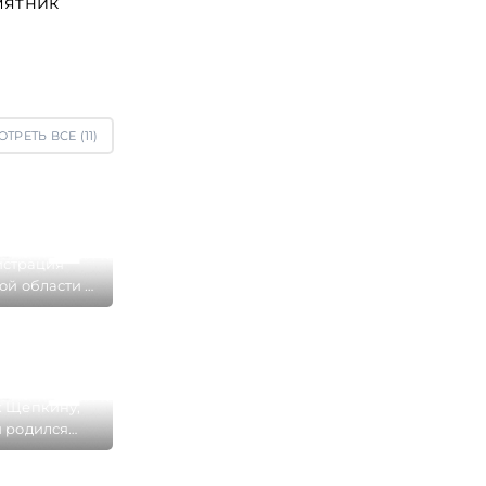
мятник
ТРЕТЬ ВСЕ (
11
)
страция
ой области и
Белгород на
й площади
 Щепкину,
 родился
т Белгорода
ой площади