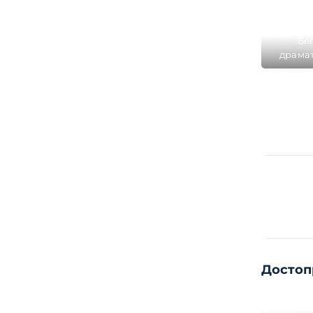
Бе
драмат
имен
Собо
Достоп