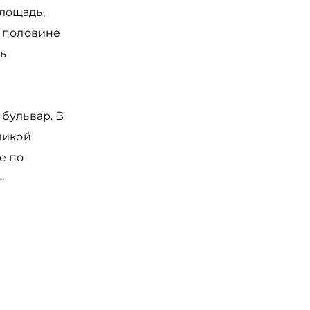
лощадь,
й половине
ь
бульвар. В
ликой
е по
-