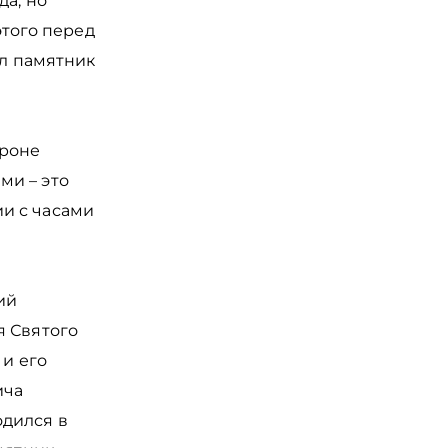
да, но
этого перед
ял памятник
ороне
ми – это
и с часами
ий
я Святого
 и его
ича
одился в